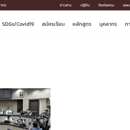
ลากร
ข่าวสาร
ปฏิทิน
ติดต่อคณะ
แผนผ
SDGs/Covid19
สมัครเรียน
หลักสูตร
บุคลากร
ภา
ION
ICS
MENTS
CH
Toward Innovative Society: fight
หลักสูตรที่เปิดสอน
หลักสูตรปริญญาตรี
คณะผู้บริหาร
หน่วยงาน
จรรยาบรรณนักวิจัย
เกี่ยวข้องกับ COVID-19















COVID19
(S
ปฏิทินรับสมัครนิสิต
หลักสูตรปริญญาเอก
โครงสร้างองค์กร
กลุ่มวิจัย
Partnership











N
Engineering My World : สร้างสรรค์
ศาสตราจารย์กิตติคุณ
ผลงานวิจัย
สิ่งอำนวยความสะดวก








โลกใหม่ด้วยวิศวกรรม
การ
ประชาสัมพันธ์ทุนวิจัย (ปกติ)
ดาวน์โหลด




ประกาศและแบบฟอร์ม
จุฬาฯ NetAuth





ติดต่อฝ่ายวิจัย
หน่วยวิศวศึกษา




multi-mentoring system

CS