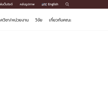
ังเว็บไซต์
คลังรูปภาพ
English

ควิชา/หน่วยงาน
วิจัย
เกี่ยวกับคณะ
Sustainable Development Goals
ข่าวรับสมัครนิสิต
หลักสูตรปริญญาโท
คณาจารย์ / บุคลากร
เบอร์ติดต่อหน่วยงาน
ข่าววิจัย
แนะนำคณะ


DGs)
BULLETIN
ทำเนียบศักดิ์อินทาเนีย
ทำเนียบนักวิจัย
โครงสร้างองค์กร
โครงการ Chula Engineering สนับสนุน
ปริญญากิตติมศักดิ์
วารสารวิชาการ
Facts and Figures
เรียนรู้ตลอดชีวิต (Lifelong Learning)
ประชาสัมพันธ์ทุนวิจัย (พิเศษ)
ติดต่อคณะ

คำถามด้านวิจัยที่พบบ่อย
ห้องสมุด

เชื่อมต่อหน่วยงานด้านวิจัย