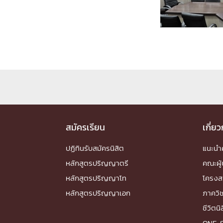
Engineering My World : สร้างสรรค์โลกใหม่
โครงการ Chula Engineering สนับสนุนการเรีย
(Lifelong Learning)
FACULTY
หน้าแรกบุคลากร

คณะผู้บริหาร
คณาจารย์ / บุคลากร
โคร
ทำเนียบศักดิ์อินทาเนีย
ศาสตราจารย์กิตติค
ปริญญากิตติมศักดิ์
สมัครเรียน
เกี่ย
DEPARTME
ปฏิทินรับสมัครนิสิต
แนะน
หลักสูตรปริญญาตรี
คณะผู้
หน้าแรกภาควิชา/หน่วยงาน

หลักสูตรปริญญาโท
โครงส
หน่วยงาน
เบอร์ติดต่อหน่วยงาน
หลักสูตรปริญญาเอก
ภาควิ
RESEARCH
ชีวิตนิ
ONE-