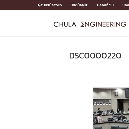
Skip
ผู้สนใจเข้าศึกษา
นิสิตปัจจุบัน
บุคคลทั่วไป
บุค
to
content
หน้าแรกSDGs/Covid19

Toward Innovative Society: fight COVID19
ADMISS
ACADEM
FACULTY
DEPART
RESEAR
ABOUT
หน้าแรกSDGs/Covid19

Sustainable Development Goals (SDGs)
ADMISSIO
DSC0000220
หน้าแรกสมัครเรียน
หน้าแรกหลักสูตร
หน้าแรกบุคลากร
หน้าแรกภาควิชา/หน่วยงาน
หน้าแรกวิจัย
หน้าแรกเกี่ยวกับคณะ






หน้าแรกสมัครเรียน

หลักสูตรที่เปิดสอน
ข่าวรับสมัครนิสิต
ปฏิทินรับสมัครนิสิต
ACADEMI
หน้าแรกหลักสูตร

หลักสูตรปริญญาตรี
หลักสูตรปริญญาโท
หลักสูตรปริญญาเอก
BULLETIN