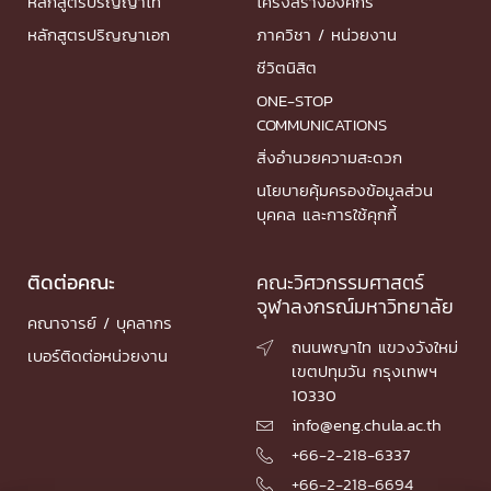
หลักสูตรปริญญาโท
โครงสร้างองค์กร
หลักสูตรปริญญาเอก
ภาควิชา / หน่วยงาน
ชีวิตนิสิต
ONE-STOP
COMMUNICATIONS
สิ่งอำนวยความสะดวก
นโยบายคุ้มครองข้อมูลส่วน
บุคคล และการใช้คุกกี้
ติดต่อคณะ
คณะวิศวกรรมศาสตร์
จุฬาลงกรณ์มหาวิทยาลัย
คณาจารย์ / บุคลากร
ถนนพญาไท แขวงวังใหม่

เบอร์ติดต่อหน่วยงาน
เขตปทุมวัน กรุงเทพฯ
10330
info@eng.chula.ac.th

+66-2-218-6337

+66-2-218-6694
