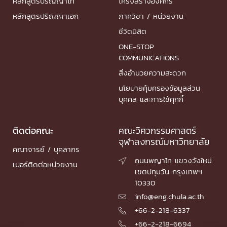
หลักสูตรปริญญาโท
โครงสร้างองค์กร
หลักสูตรปริญญาเอก
ภาควิชา / หน่วยงาน
ชีวิตนิสิต
ONE-STOP
COMMUNICATIONS
สิ่งอำนวยความสะดวก
นโยบายคุ้มครองข้อมูลส่วน
บุคคล และการใช้คุกกี้
ติดต่อคณะ
คณะวิศวกรรมศาสตร์
จุฬาลงกรณ์มหาวิทยาลัย
คณาจารย์ / บุคลากร
ถนนพญาไท แขวงวังใหม่

เบอร์ติดต่อหน่วยงาน
เขตปทุมวัน กรุงเทพฯ
10330
info@eng.chula.ac.th

+66-2-218-6337

+66-2-218-6694
