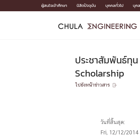
Skip
ผู้สนใจเข้าศึกษา
นิสิตปัจจุบัน
บุคคลทั่วไป
บุค
to
content
หน้าแรกSDGs/Covid19

Toward Innovative Society: fight COVID19
ADMISS
ACADEM
FACULTY
DEPART
RESEAR
ABOUT
หน้าแรกSDGs/Covid19

Sustainable Development Goals (SDGs)
ADMISSIO
ประชาสัมพันธ์ท
หน้าแรกสมัครเรียน
หน้าแรกหลักสูตร
หน้าแรกบุคลากร
หน้าแรกภาควิชา/หน่วยงาน
หน้าแรกวิจัย
หน้าแรกเกี่ยวกับคณะ






Scholarship
หน้าแรกสมัครเรียน

หลักสูตรที่เปิดสอน
ไปยังหน้าข่าวสาร
ข่าวรับสมัครนิสิต

ปฏิทินรับสมัครนิสิต
ACADEMI
วันที่สิ้นสุด:
หน้าแรกหลักสูตร

หลักสูตรปริญญาตรี
หลักสูตรปริญญาโท
Fri, 12/12/2014
หลักสูตรปริญญาเอก
BULLETIN