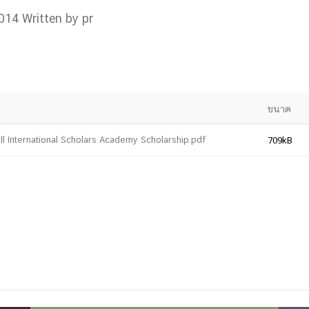
014
Written by pr
การ
ุนวิจัย (พิเศษ)
บ่อย
ขนาด
l International Scholars Academy Scholarship.pdf
709kB
tnership
ณะ
ษา