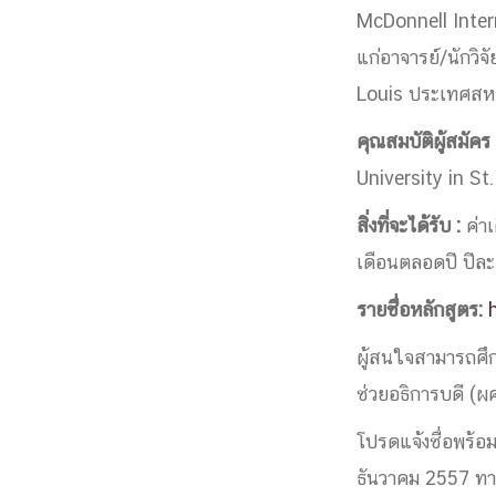
McDonnell Inter
Engineering My World : สร้างสรรค์โลกใหม่
โครงการ Chula Engineering สนับสนุนการเรีย
แก่อาจารย์/นักวิจ
(Lifelong Learning)
Louis ประเทศสหร
FACULTY
คุณสมบัติผู้สมัคร
University in St.
หน้าแรกบุคลากร

คณะผู้บริหาร
คณาจารย์ / บุคลากร
โคร
สิ่งที่จะได้รับ :
ค่าเ
ทำเนียบศักดิ์อินทาเนีย
ศาสตราจารย์กิตติค
เดือนตลอดปี ปีล
ปริญญากิตติมศักดิ์
DEPARTME
รายชื่อหลักสูตร:
ผู้สนใจสามารถศึกษ
หน้าแรกภาควิชา/หน่วยงาน

ช่วยอธิการบดี (ผศ
หน่วยงาน
เบอร์ติดต่อหน่วยงาน
RESEARCH
โปรดแจ้งชื่อพร้
ธันวาคม 2557 ท