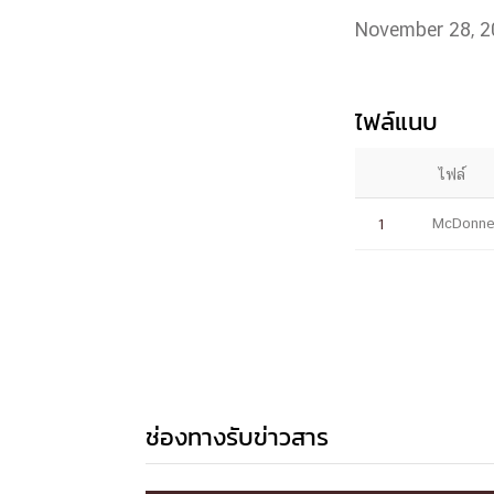
หน้าแรกวิจัย

November 28, 2
จรรยาบรรณนักวิจัย
ข่าววิจัย
กลุ่มวิจัย
ทำเนียบนักวิจัย
ผลงานวิจัย
วารสารวิชา
ประชาสัมพันธ์ทุนวิจัย (ปกติ)
ประชาสัมพันธ์ท
ไฟล์แนบ
ประกาศและแบบฟอร์ม
คำถามด้านวิจัยที่พบ
ติดต่อฝ่ายวิจัย
เชื่อมต่อหน่วยงานด้านวิจัย
ไฟล์
multi-mentoring system
ABOUT
McDonnel
1
หน้าแรกเกี่ยวกับคณะ

เกี่ยวข้องกับ COVID-19
แนะนำคณะ
Par
โครงสร้างองค์กร
สิ่งอำนวยความสะดวก
Facts and Figures
ดาวน์โหลด
ติดต่อค
จุฬาฯ NetAuth
ห้องสมุด
หน่วยวิศวศึก
ช่องทางรับข่าวสาร