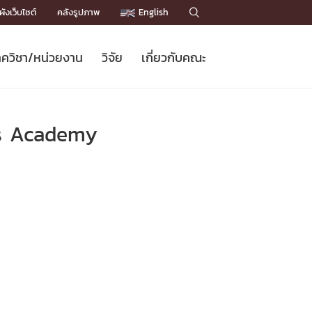
ังเว็บไซต์
คลังรูปภาพ
English

ควิชา/หน่วยงาน
วิจัย
เกี่ยวกับคณะ
Sustainable Development Goals
ข่าวรับสมัครนิสิต
หลักสูตรปริญญาโท
คณาจารย์ / บุคลากร
เบอร์ติดต่อหน่วยงาน
ข่าววิจัย
แนะนำคณะ


DGs)
BULLETIN
ทำเนียบศักดิ์อินทาเนีย
ทำเนียบนักวิจัย
โครงสร้างองค์กร
ars Academy
โครงการ Chula Engineering สนับสนุน
ปริญญากิตติมศักดิ์
วารสารวิชาการ
Facts and Figures
เรียนรู้ตลอดชีวิต (Lifelong Learning)
ประชาสัมพันธ์ทุนวิจัย (พิเศษ)
ติดต่อคณะ

คำถามด้านวิจัยที่พบบ่อย
ห้องสมุด

เชื่อมต่อหน่วยงานด้านวิจัย