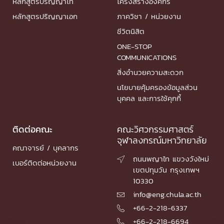
หลักสูตรปริญญาโท
โครงสร้างองค์กร
หลักสูตรปริญญาเอก
ภาควิชา / หน่วยงาน
ชีวิตนิสิต
ONE-STOP
COMMUNICATIONS
สิ่งอำนวยความสะดวก
นโยบายคุ้มครองข้อมูลส่วน
บุคคล และการใช้คุกกี้
ติดต่อคณะ
คณะวิศวกรรมศาสตร์
จุฬาลงกรณ์มหาวิทยาลัย
คณาจารย์ / บุคลากร
ถนนพญาไท แขวงวังใหม่

เบอร์ติดต่อหน่วยงาน
เขตปทุมวัน กรุงเทพฯ
10330
info@eng.chula.ac.th

+66-2-218-6337

+66-2-218-6694
