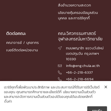
สิ่งอำนวยความสะดวก
นโยบายคุ้มครองข้อมูลส่วน
บุคคล และการใช้คุกกี้
ติดต่อคณะ
คณะวิศวกรรมศาสตร์
จุฬาลงกรณ์มหาวิทยาลัย
คณาจารย์ / บุคลากร
ถนนพญาไท แขวงวังใหม่

เบอร์ติดต่อหน่วยงาน
เขตปทุมวัน กรุงเทพฯ
10330
info@eng.chula.ac.th

+66-2-218-6337

+66-2-218-6694

เราใช้คุกกี้เพื่อพัฒนาประสิทธิภาพ และประสบการณ์ที่ดีในการใช้เว็บไซต์
ของคุณ คุณสามารถศึกษารายละเอียดได้ที่
นโยบายความเป็นส่วนตัว
และสามารถจัดการความเป็นส่วนตัวเองได้ของคุณได้เองโดยคลิกที่
© 2026 Faculty of Engineering, Chulalongkorn University
ตั้งค่า
ยอมรับ