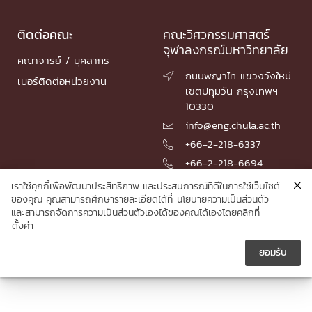
ติดต่อคณะ
คณะวิศวกรรมศาสตร์
จุฬาลงกรณ์มหาวิทยาลัย
คณาจารย์ / บุคลากร
ถนนพญาไท แขวงวังใหม่

เบอร์ติดต่อหน่วยงาน
เขตปทุมวัน กรุงเทพฯ
10330
info@eng.chula.ac.th

+66-2-218-6337

+66-2-218-6694

เราใช้คุกกี้เพื่อพัฒนาประสิทธิภาพ และประสบการณ์ที่ดีในการใช้เว็บไซต์
ของคุณ คุณสามารถศึกษารายละเอียดได้ที่
นโยบายความเป็นส่วนตัว
และสามารถจัดการความเป็นส่วนตัวเองได้ของคุณได้เองโดยคลิกที่
© 2026 Faculty of Engineering, Chulalongkorn University
ตั้งค่า
ยอมรับ




