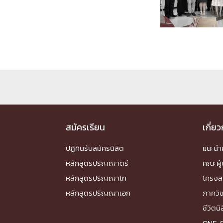
Engineering My World : สร้างสรรค์โลกใหม่
โครงการ Chula Engineering สนับสนุนการเรีย
(Lifelong Learning)
FACULTY
หน้าแรกบุคลากร

คณะผู้บริหาร
คณาจารย์ / บุคลากร
โคร
ทำเนียบศักดิ์อินทาเนีย
ศาสตราจารย์กิตติค
ปริญญากิตติมศักดิ์
สมัครเรียน
เกี่ย
DEPARTME
ปฏิทินรับสมัครนิสิต
แนะน
หลักสูตรปริญญาตรี
คณะผู้
หน้าแรกภาควิชา/หน่วยงาน

หลักสูตรปริญญาโท
โครงส
หน่วยงาน
เบอร์ติดต่อหน่วยงาน
หลักสูตรปริญญาเอก
ภาควิ
RESEARCH
ชีวิตนิ
ONE-