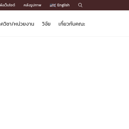
ังเว็บไซต์
คลังรูปภาพ
English

ควิชา/หน่วยงาน
วิจัย
เกี่ยวกับคณะ
Sustainable Development Goals
ข่าวรับสมัครนิสิต
หลักสูตรปริญญาโท
คณาจารย์ / บุคลากร
เบอร์ติดต่อหน่วยงาน
ข่าววิจัย
แนะนำคณะ


DGs)
BULLETIN
ทำเนียบศักดิ์อินทาเนีย
ทำเนียบนักวิจัย
โครงสร้างองค์กร
โครงการ Chula Engineering สนับสนุน
ปริญญากิตติมศักดิ์
วารสารวิชาการ
Facts and Figures
เรียนรู้ตลอดชีวิต (Lifelong Learning)
ประชาสัมพันธ์ทุนวิจัย (พิเศษ)
ติดต่อคณะ

คำถามด้านวิจัยที่พบบ่อย
ห้องสมุด

เชื่อมต่อหน่วยงานด้านวิจัย