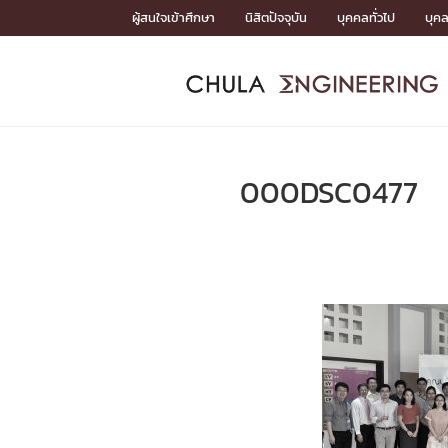
Skip
ผู้สนใจเข้าศึกษา
นิสิตปัจจุบัน
บุคคลทั่วไป
บุค
to
content
หน้าแรกSDGs/Covid19

Toward Innovative Society: fight COVID19
ADMISS
ACADEM
FACULTY
DEPART
RESEAR
ABOUT
หน้าแรกSDGs/Covid19

Sustainable Development Goals (SDGs)
ADMISSIO
000DSC0477
หน้าแรกสมัครเรียน
หน้าแรกหลักสูตร
หน้าแรกบุคลากร
หน้าแรกภาควิชา/หน่วยงาน
หน้าแรกวิจัย
หน้าแรกเกี่ยวกับคณะ






หน้าแรกสมัครเรียน

หลักสูตรที่เปิดสอน
ข่าวรับสมัครนิสิต
ปฏิทินรับสมัครนิสิต
ACADEMI
หน้าแรกหลักสูตร

หลักสูตรปริญญาตรี
หลักสูตรปริญญาโท
หลักสูตรปริญญาเอก
BULLETIN