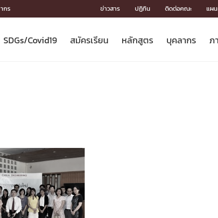
ลากร
ข่าวสาร
ปฏิทิน
ติดต่อคณะ
แผนผ
SDGs/Covid19
สมัครเรียน
หลักสูตร
บุคลากร
ภา
ION
ICS
MENTS
CH
Toward Innovative Society: fight
หลักสูตรที่เปิดสอน
หลักสูตรปริญญาตรี
คณะผู้บริหาร
หน่วยงาน
จรรยาบรรณนักวิจัย
เกี่ยวข้องกับ COVID-19















COVID19
(S
ปฏิทินรับสมัครนิสิต
หลักสูตรปริญญาเอก
โครงสร้างองค์กร
กลุ่มวิจัย
Partnership











N
Engineering My World : สร้างสรรค์
ศาสตราจารย์กิตติคุณ
ผลงานวิจัย
สิ่งอำนวยความสะดวก








โลกใหม่ด้วยวิศวกรรม
การ
ประชาสัมพันธ์ทุนวิจัย (ปกติ)
ดาวน์โหลด




ประกาศและแบบฟอร์ม
จุฬาฯ NetAuth





ติดต่อฝ่ายวิจัย
หน่วยวิศวศึกษา




multi-mentoring system

CS