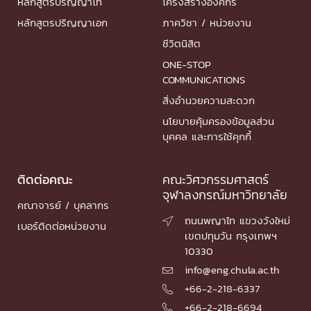
หลักสูตรปริญญาโท
โครงสร้างองค์กร
หลักสูตรปริญญาเอก
ภาควิชา / หน่วยงาน
ชีวิตนิสิต
ONE-STOP
COMMUNICATIONS
สิ่งอำนวยความสะดวก
นโยบายคุ้มครองข้อมูลส่วน
บุคคล และการใช้คุกกี้
ติดต่อคณะ
คณะวิศวกรรมศาสตร์
จุฬาลงกรณ์มหาวิทยาลัย
คณาจารย์ / บุคลากร
ถนนพญาไท แขวงวังใหม่

เบอร์ติดต่อหน่วยงาน
เขตปทุมวัน กรุงเทพฯ
10330
info@eng.chula.ac.th

+66-2-218-6337

+66-2-218-6694
