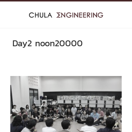
Skip
to
content
Day2 noon20000