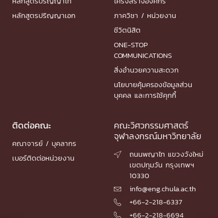
หลักสูตรปริญญาโท
โครงสร้างองค์กร
หลักสูตรปริญญาเอก
ภาควิชา / หน่วยงาน
ชีวิตนิสิต
ONE-STOP
COMMUNICATIONS
สิ่งอำนวยความสะดวก
นโยบายคุ้มครองข้อมูลส่วน
บุคคล และการใช้คุกกี้
ติดต่อคณะ
คณะวิศวกรรมศาสตร์
จุฬาลงกรณ์มหาวิทยาลัย
คณาจารย์ / บุคลากร
ถนนพญาไท แขวงวังใหม่

เบอร์ติดต่อหน่วยงาน
เขตปทุมวัน กรุงเทพฯ
10330
info@eng.chula.ac.th

+66-2-218-6337

+66-2-218-6694
