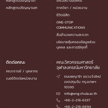
หลักสูตรปริญญาโท
โครงสร้างองค์กร
หลักสูตรปริญญาเอก
ภาควิชา / หน่วยงาน
ชีวิตนิสิต
ONE-STOP
COMMUNICATIONS
สิ่งอำนวยความสะดวก
นโยบายคุ้มครองข้อมูลส่วน
บุคคล และการใช้คุกกี้
ติดต่อคณะ
คณะวิศวกรรมศาสตร์
จุฬาลงกรณ์มหาวิทยาลัย
คณาจารย์ / บุคลากร
ถนนพญาไท แขวงวังใหม่

เบอร์ติดต่อหน่วยงาน
เขตปทุมวัน กรุงเทพฯ
10330
info@eng.chula.ac.th

+66-2-218-6337

+66-2-218-6694
