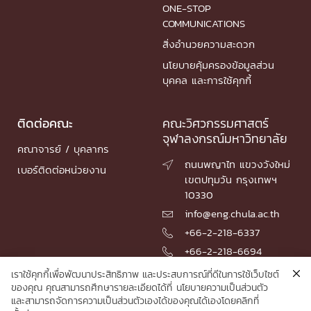
ONE-STOP
COMMUNICATIONS
สิ่งอำนวยความสะดวก
นโยบายคุ้มครองข้อมูลส่วน
บุคคล และการใช้คุกกี้
ติดต่อคณะ
คณะวิศวกรรมศาสตร์
จุฬาลงกรณ์มหาวิทยาลัย
คณาจารย์ / บุคลากร
ถนนพญาไท แขวงวังใหม่

เบอร์ติดต่อหน่วยงาน
เขตปทุมวัน กรุงเทพฯ
10330
info@eng.chula.ac.th

+66-2-218-6337

+66-2-218-6694

เราใช้คุกกี้เพื่อพัฒนาประสิทธิภาพ และประสบการณ์ที่ดีในการใช้เว็บไซต์
ของคุณ คุณสามารถศึกษารายละเอียดได้ที่
นโยบายความเป็นส่วนตัว
และสามารถจัดการความเป็นส่วนตัวเองได้ของคุณได้เองโดยคลิกที่
© 2026 Faculty of Engineering, Chulalongkorn University