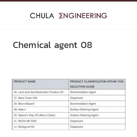
Skip
to
content
Chemical agent 08