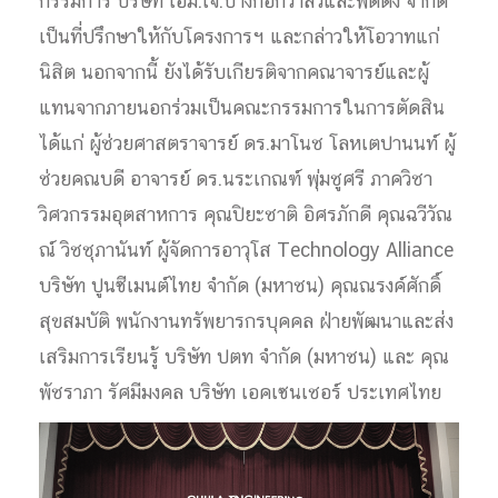
กรรมการ บริษัท เอ็ม.เจ.บางกอกวาล์วและฟิตติ้ง จำกัด
เป็นที่ปรึกษาให้กับโครงการฯ และกล่าวให้โอวาทแก่
นิสิต นอกจากนี้ ยังได้รับเกียรติจากคณาจารย์และผู้
แทนจากภายนอกร่วมเป็นคณะกรรมการในการตัดสิน
ได้แก่ ผู้ช่วยศาสตราจารย์ ดร.มาโนช โลหเตปานนท์ ผู้
ช่วยคณบดี อาจารย์ ดร.นระเกณฑ์ พุ่มชูศรี ภาควิชา
วิศวกรรมอุตสาหการ คุณปิยะชาติ อิศรภักดี คุณฉวีวัณ
ณ์ วิชชุภานันท์ ผู้จัดการอาวุโส Technology Alliance
บริษัท ปูนซีเมนต์ไทย จำกัด (มหาชน) คุณณรงค์ศักดิ์
สุขสมบัติ พนักงานทรัพยารกรบุคคล ฝ่ายพัฒนาและส่ง
เสริมการเรียนรู้ บริษัท ปตท จำกัด (มหาชน) และ คุณ
พัชราภา รัศมีมงคล บริษัท เอคเซนเชอร์ ประเทศไทย