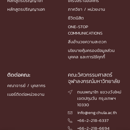
หลักสูตรปริญญาโท
โครงสร้างองค์กร
หลักสูตรปริญญาเอก
ภาควิชา / หน่วยงาน
ชีวิตนิสิต
ONE-STOP
COMMUNICATIONS
สิ่งอำนวยความสะดวก
นโยบายคุ้มครองข้อมูลส่วน
บุคคล และการใช้คุกกี้
ติดต่อคณะ
คณะวิศวกรรมศาสตร์
จุฬาลงกรณ์มหาวิทยาลัย
คณาจารย์ / บุคลากร
ถนนพญาไท แขวงวังใหม่

เบอร์ติดต่อหน่วยงาน
เขตปทุมวัน กรุงเทพฯ
10330
info@eng.chula.ac.th

+66-2-218-6337

+66-2-218-6694
