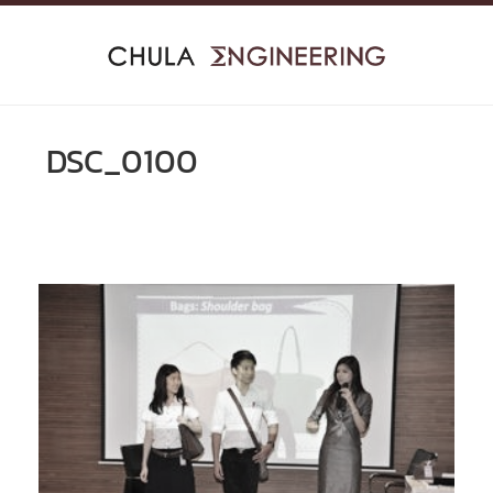
Skip
to
content
DSC_0100