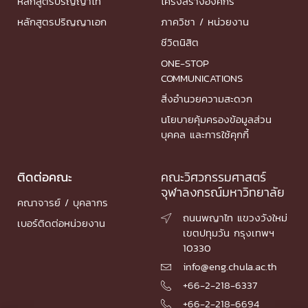
หลักสูตรปริญญาโท
โครงสร้างองค์กร
หลักสูตรปริญญาเอก
ภาควิชา / หน่วยงาน
ชีวิตนิสิต
ONE-STOP
COMMUNICATIONS
สิ่งอำนวยความสะดวก
นโยบายคุ้มครองข้อมูลส่วน
บุคคล และการใช้คุกกี้
ติดต่อคณะ
คณะวิศวกรรมศาสตร์
จุฬาลงกรณ์มหาวิทยาลัย
คณาจารย์ / บุคลากร
ถนนพญาไท แขวงวังใหม่

เบอร์ติดต่อหน่วยงาน
เขตปทุมวัน กรุงเทพฯ
10330
info@eng.chula.ac.th

+66-2-218-6337

+66-2-218-6694
