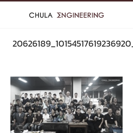
Skip
to
content
20626189_10154517619236920