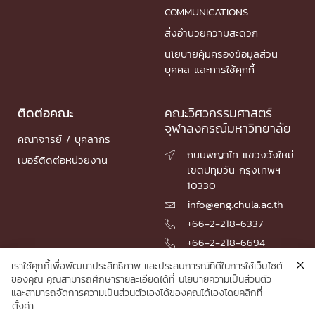
COMMUNICATIONS
สิ่งอำนวยความสะดวก
นโยบายคุ้มครองข้อมูลส่วน
บุคคล และการใช้คุกกี้
ติดต่อคณะ
คณะวิศวกรรมศาสตร์
จุฬาลงกรณ์มหาวิทยาลัย
คณาจารย์ / บุคลากร
ถนนพญาไท แขวงวังใหม่

เบอร์ติดต่อหน่วยงาน
เขตปทุมวัน กรุงเทพฯ
10330
info@eng.chula.ac.th

+66-2-218-6337

+66-2-218-6694

เราใช้คุกกี้เพื่อพัฒนาประสิทธิภาพ และประสบการณ์ที่ดีในการใช้เว็บไซต์
ของคุณ คุณสามารถศึกษารายละเอียดได้ที่
นโยบายความเป็นส่วนตัว
และสามารถจัดการความเป็นส่วนตัวเองได้ของคุณได้เองโดยคลิกที่
© 2026 Faculty of Engineering, Chulalongkorn University
ตั้งค่า