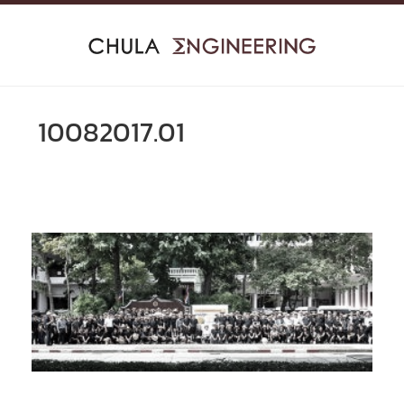
Skip
to
content
10082017.01