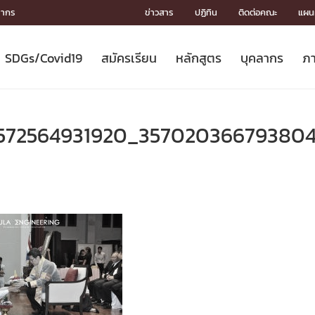
ลากร
ข่าวสาร
ปฏิทิน
ติดต่อคณะ
แผนผ
SDGs/Covid19
สมัครเรียน
หลักสูตร
บุคลากร
ภา
ION
ICS
MENTS
CH
Toward Innovative Society: fight
หลักสูตรที่เปิดสอน
หลักสูตรปริญญาตรี
คณะผู้บริหาร
หน่วยงาน
จรรยาบรรณนักวิจัย
เกี่ยวข้องกับ COVID-19















COVID19
(S
ปฏิทินรับสมัครนิสิต
หลักสูตรปริญญาเอก
โครงสร้างองค์กร
กลุ่มวิจัย
Partnership











N
4572564931920_35702036679380
Engineering My World : สร้างสรรค์
ศาสตราจารย์กิตติคุณ
ผลงานวิจัย
สิ่งอำนวยความสะดวก








โลกใหม่ด้วยวิศวกรรม
การ
ประชาสัมพันธ์ทุนวิจัย (ปกติ)
ดาวน์โหลด




ประกาศและแบบฟอร์ม
จุฬาฯ NetAuth





ติดต่อฝ่ายวิจัย
หน่วยวิศวศึกษา




multi-mentoring system

CS