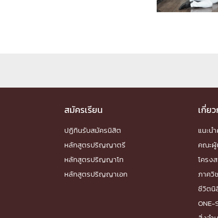
Engineering My World : สร้างสรรค์โลกใหม่
โครงการ Chula Engineering สนับสนุนการเรีย
(Lifelong Learning)
FACULTY
หน้าแรกบุคลากร

คณะผู้บริหาร
คณาจารย์ / บุคลากร
โคร
ทำเนียบศักดิ์อินทาเนีย
ศาสตราจารย์กิตติค
สมัครเรียน
เกี่ย
ปริญญากิตติมศักดิ์
ปฏิทินรับสมัครนิสิต
แนะน
DEPARTME
หลักสูตรปริญญาตรี
คณะผู้
หลักสูตรปริญญาโท
โครงส
หน้าแรกภาควิชา/หน่วยงาน

หลักสูตรปริญญาเอก
ภาควิ
หน่วยงาน
เบอร์ติดต่อหน่วยงาน
ชีวิตนิ
RESEARCH
ONE-
สิ่งอ