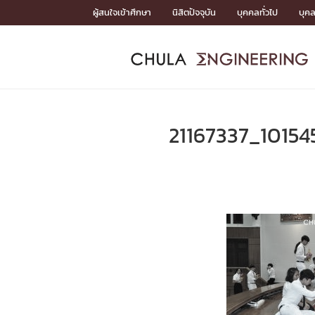
Skip
ผู้สนใจเข้าศึกษา
นิสิตปัจจุบัน
บุคคลทั่วไป
บุค
to
content
หน้าแรกSDGs/Covid19

Toward Innovative Society: fight COVID19
ADMISS
ACADEM
FACULTY
DEPART
RESEAR
ABOUT
หน้าแรกSDGs/Covid19

Sustainable Development Goals (SDGs)
ADMISSIO
21167337_1015
หน้าแรกสมัครเรียน
หน้าแรกหลักสูตร
หน้าแรกบุคลากร
หน้าแรกภาควิชา/หน่วยงาน
หน้าแรกวิจัย
หน้าแรกเกี่ยวกับคณะ






หน้าแรกสมัครเรียน

หลักสูตรที่เปิดสอน
ข่าวรับสมัครนิสิต
ปฏิทินรับสมัครนิสิต
ACADEMI
หน้าแรกหลักสูตร

หลักสูตรปริญญาตรี
หลักสูตรปริญญาโท
หลักสูตรปริญญาเอก
BULLETIN