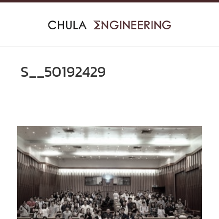
Skip
to
content
S__50192429