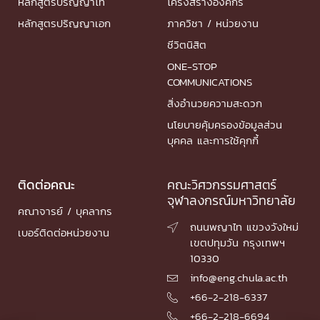
หลักสูตรปริญญาโท
โครงสร้างองค์กร
หลักสูตรปริญญาเอก
ภาควิชา / หน่วยงาน
ชีวิตนิสิต
ONE-STOP
COMMUNICATIONS
สิ่งอำนวยความสะดวก
นโยบายคุ้มครองข้อมูลส่วน
บุคคล และการใช้คุกกี้
ติดต่อคณะ
คณะวิศวกรรมศาสตร์
จุฬาลงกรณ์มหาวิทยาลัย
คณาจารย์ / บุคลากร
ถนนพญาไท แขวงวังใหม่

เบอร์ติดต่อหน่วยงาน
เขตปทุมวัน กรุงเทพฯ
10330
info@eng.chula.ac.th

+66-2-218-6337

+66-2-218-6694
