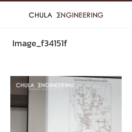
Skip
to
content
Image_f34151f