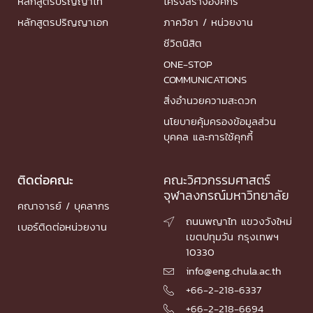
หลักสูตรปริญญาโท
โครงสร้างองค์กร
หลักสูตรปริญญาเอก
ภาควิชา / หน่วยงาน
ชีวิตนิสิต
ONE-STOP
COMMUNICATIONS
สิ่งอำนวยความสะดวก
นโยบายคุ้มครองข้อมูลส่วน
บุคคล และการใช้คุกกี้
ติดต่อคณะ
คณะวิศวกรรมศาสตร์
จุฬาลงกรณ์มหาวิทยาลัย
คณาจารย์ / บุคลากร
ถนนพญาไท แขวงวังใหม่

เบอร์ติดต่อหน่วยงาน
เขตปทุมวัน กรุงเทพฯ
10330
info@eng.chula.ac.th

+66-2-218-6337

+66-2-218-6694
