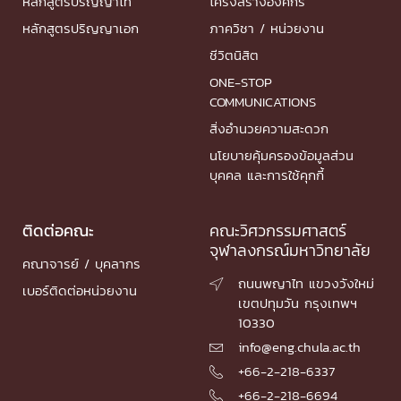
หลักสูตรปริญญาโท
โครงสร้างองค์กร
หลักสูตรปริญญาเอก
ภาควิชา / หน่วยงาน
ชีวิตนิสิต
ONE-STOP
COMMUNICATIONS
สิ่งอำนวยความสะดวก
นโยบายคุ้มครองข้อมูลส่วน
บุคคล และการใช้คุกกี้
ติดต่อคณะ
คณะวิศวกรรมศาสตร์
จุฬาลงกรณ์มหาวิทยาลัย
คณาจารย์ / บุคลากร
ถนนพญาไท แขวงวังใหม่

เบอร์ติดต่อหน่วยงาน
เขตปทุมวัน กรุงเทพฯ
10330
info@eng.chula.ac.th

+66-2-218-6337

+66-2-218-6694
