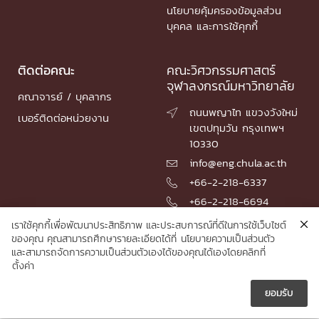
นโยบายคุ้มครองข้อมูลส่วน
บุคคล และการใช้คุกกี้
ติดต่อคณะ
คณะวิศวกรรมศาสตร์
จุฬาลงกรณ์มหาวิทยาลัย
คณาจารย์ / บุคลากร
ถนนพญาไท แขวงวังใหม่

เบอร์ติดต่อหน่วยงาน
เขตปทุมวัน กรุงเทพฯ
10330
info@eng.chula.ac.th

+66-2-218-6337

+66-2-218-6694

เราใช้คุกกี้เพื่อพัฒนาประสิทธิภาพ และประสบการณ์ที่ดีในการใช้เว็บไซต์
ของคุณ คุณสามารถศึกษารายละเอียดได้ที่
นโยบายความเป็นส่วนตัว
และสามารถจัดการความเป็นส่วนตัวเองได้ของคุณได้เองโดยคลิกที่
© 2026 Faculty of Engineering, Chulalongkorn University
ตั้งค่า
ยอมรับ




