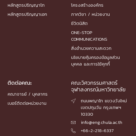
หลักสูตรปริญญาโท
โครงสร้างองค์กร
หลักสูตรปริญญาเอก
ภาควิชา / หน่วยงาน
ชีวิตนิสิต
ONE-STOP
COMMUNICATIONS
สิ่งอำนวยความสะดวก
นโยบายคุ้มครองข้อมูลส่วน
บุคคล และการใช้คุกกี้
ติดต่อคณะ
คณะวิศวกรรมศาสตร์
จุฬาลงกรณ์มหาวิทยาลัย
คณาจารย์ / บุคลากร
ถนนพญาไท แขวงวังใหม่

เบอร์ติดต่อหน่วยงาน
เขตปทุมวัน กรุงเทพฯ
10330
info@eng.chula.ac.th

+66-2-218-6337
