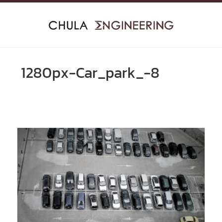
Skip
to
content
1280px-Car_park_-8