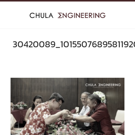
Skip
to
content
30420089_1015507689581192