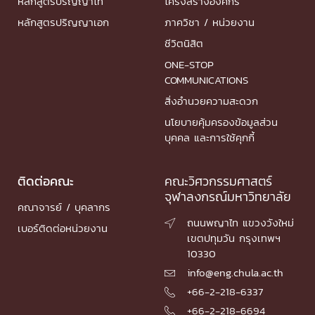
หลักสูตรปริญญาโท
โครงสร้างองค์กร
หลักสูตรปริญญาเอก
ภาควิชา / หน่วยงาน
ชีวิตนิสิต
ONE-STOP
COMMUNICATIONS
สิ่งอำนวยความสะดวก
นโยบายคุ้มครองข้อมูลส่วน
บุคคล และการใช้คุกกี้
ติดต่อคณะ
คณะวิศวกรรมศาสตร์
จุฬาลงกรณ์มหาวิทยาลัย
คณาจารย์ / บุคลากร
ถนนพญาไท แขวงวังใหม่

เบอร์ติดต่อหน่วยงาน
เขตปทุมวัน กรุงเทพฯ
10330
info@eng.chula.ac.th

+66-2-218-6337

+66-2-218-6694
