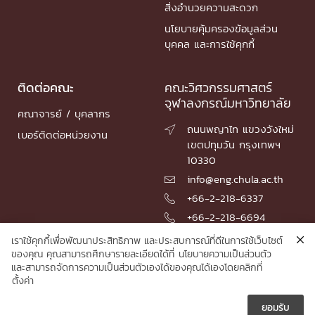
สิ่งอำนวยความสะดวก
นโยบายคุ้มครองข้อมูลส่วน
บุคคล และการใช้คุกกี้
ติดต่อคณะ
คณะวิศวกรรมศาสตร์
จุฬาลงกรณ์มหาวิทยาลัย
คณาจารย์ / บุคลากร
ถนนพญาไท แขวงวังใหม่

เบอร์ติดต่อหน่วยงาน
เขตปทุมวัน กรุงเทพฯ
10330
info@eng.chula.ac.th

+66-2-218-6337

+66-2-218-6694

เราใช้คุกกี้เพื่อพัฒนาประสิทธิภาพ และประสบการณ์ที่ดีในการใช้เว็บไซต์
ของคุณ คุณสามารถศึกษารายละเอียดได้ที่
นโยบายความเป็นส่วนตัว
และสามารถจัดการความเป็นส่วนตัวเองได้ของคุณได้เองโดยคลิกที่
© 2026 Faculty of Engineering, Chulalongkorn University
ตั้งค่า
ยอมรับ