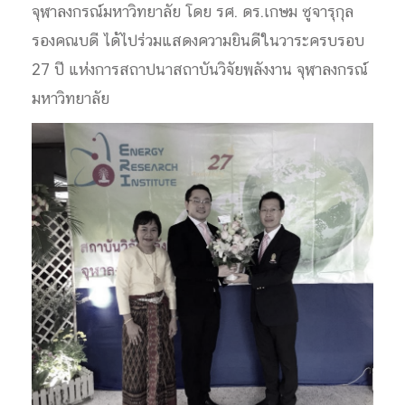
จุฬาลงกรณ์มหาวิทยาลัย โดย รศ. ดร.เกษม ชูจารุกุล
รองคณบดี ได้ไปร่วมแสดงความยินดีในวา
ระครบรอบ
27 ปี แห่งการสถาปนาสถาบันวิจัยพล
ังงาน จุฬาลงกรณ์
มหาวิทยาลัย