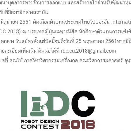
ัฒนาบุคลากรท
างด้านการออกแบบและสร้างกลไ
กสำหรับพัฒนาหุ่
ด้วยวิศวกรรม
ทีมที่มีสมาชิกต่างสถาบัน
นรู้ตลอดชีวิต
23 มิถุนายน 2561 คัดเลือกตัวแทนประเทศไทยไปแ
ข่งขัน Interna
C 2018) ณ ประเทศญี่ปุ่นเฉพาะนิสิต นักศึกษาตัวแทนการแข่งขั
ลาง รับสมัครตั้งแต่บัดนี้จนถึง
วันที่ 25 พฤษภาคม 2561
หากมีข
ยละเอียดเพิ่มเติม ติดต่อได้ที่ rdc.cu.2018@gmail.com
งสร้างองค์กร
ที่ คุณโบ้ ภาควิชาวิศวกรรมเครื่องกล คณะวิศวกรรมศาสตร์ จุ
ุณ
NTS