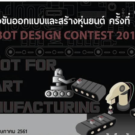
การ
ุนวิจัย (พิเศษ)
บ่อย
tnership
ณะ
ษา