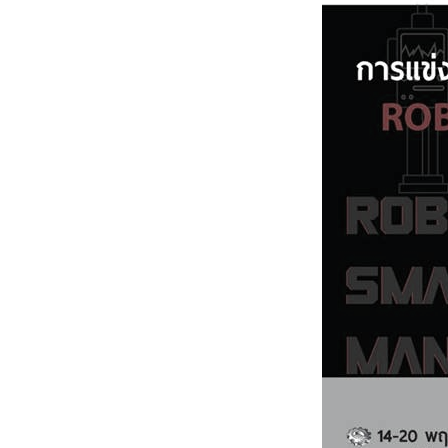
หน้าแรกวิจัย

จรรยาบรรณนักวิจัย
ข่าววิจัย
กลุ่มวิจัย
ทำเนียบนักวิจัย
ผลงานวิจัย
วารสารวิชา
ประชาสัมพันธ์ทุนวิจัย (ปกติ)
ประชาสัมพันธ์ท
ประกาศและแบบฟอร์ม
คำถามด้านวิจัยที่พบ
ติดต่อฝ่ายวิจัย
เชื่อมต่อหน่วยงานด้านวิจัย
multi-mentoring system
ABOUT
หน้าแรกเกี่ยวกับคณะ

เกี่ยวข้องกับ COVID-19
แนะนำคณะ
Par
โครงสร้างองค์กร
สิ่งอำนวยความสะดวก
Facts and Figures
ดาวน์โหลด
ติดต่อค
จุฬาฯ NetAuth
ห้องสมุด
หน่วยวิศวศึก