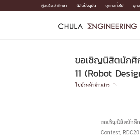
Skip
ผู้สนใจเข้าศึกษา
นิสิตปัจจุบัน
บุคคลทั่วไป
บุค
to
content
หน้าแรกSDGs/Covid19

Toward Innovative Society: fight COVID19
ADMISS
ACADEM
FACULTY
DEPART
RESEAR
ABOUT
หน้าแรกSDGs/Covid19

Sustainable Development Goals (SDGs)
ADMISSIO
ขอเชิญนิสิตนักศึ
หน้าแรกสมัครเรียน
หน้าแรกหลักสูตร
หน้าแรกบุคลากร
หน้าแรกภาควิชา/หน่วยงาน
หน้าแรกวิจัย
หน้าแรกเกี่ยวกับคณะ






11 (Robot Desi
หน้าแรกสมัครเรียน

หลักสูตรที่เปิดสอน
ไปยังหน้าข่าวสาร
ข่าวรับสมัครนิสิต

ปฏิทินรับสมัครนิสิต
ACADEMI
ขอเชิญนิสิตนักศึก
หน้าแรกหลักสูตร

หลักสูตรปริญญาตรี
หลักสูตรปริญญาโท
Contest, RDC20
หลักสูตรปริญญาเอก
BULLETIN