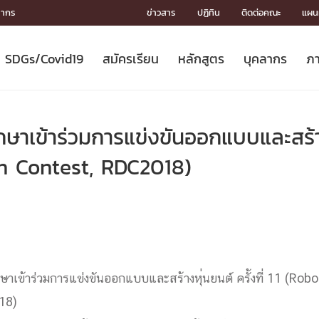
ลากร
ข่าวสาร
ปฏิทิน
ติดต่อคณะ
แผนผ
SDGs/Covid19
สมัครเรียน
หลักสูตร
บุคลากร
ภา
ION
ICS
MENTS
CH
Toward Innovative Society: fight
หลักสูตรที่เปิดสอน
หลักสูตรปริญญาตรี
คณะผู้บริหาร
หน่วยงาน
จรรยาบรรณนักวิจัย
เกี่ยวข้องกับ COVID-19















COVID19
(S
ปฏิทินรับสมัครนิสิต
หลักสูตรปริญญาเอก
โครงสร้างองค์กร
กลุ่มวิจัย
Partnership











N
กษาเข้าร่วมการแข่งขันออกแบบและสร้างห
Engineering My World : สร้างสรรค์
ศาสตราจารย์กิตติคุณ
ผลงานวิจัย
สิ่งอำนวยความสะดวก








โลกใหม่ด้วยวิศวกรรม
การ
ประชาสัมพันธ์ทุนวิจัย (ปกติ)
ดาวน์โหลด




gn Contest, RDC2018)
ประกาศและแบบฟอร์ม
จุฬาฯ NetAuth





ติดต่อฝ่ายวิจัย
หน่วยวิศวศึกษา




multi-mentoring system

CS
ษาเข้าร่ว
มการแข่งขันออกแบบและสร้างห
ุ่นยนต์ ครั้งที่ 11 (Ro
18)