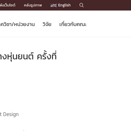
ังเว็บไซต์
คลังรูปภาพ
English

ควิชา/หน่วยงาน
วิจัย
เกี่ยวกับคณะ
Sustainable Development Goals
ข่าวรับสมัครนิสิต
หลักสูตรปริญญาโท
คณาจารย์ / บุคลากร
เบอร์ติดต่อหน่วยงาน
ข่าววิจัย
แนะนำคณะ


DGs)
BULLETIN
ทำเนียบศักดิ์อินทาเนีย
ทำเนียบนักวิจัย
โครงสร้างองค์กร
ุ่นยนต์ ครั้งที่
โครงการ Chula Engineering สนับสนุน
ปริญญากิตติมศักดิ์
วารสารวิชาการ
Facts and Figures
เรียนรู้ตลอดชีวิต (Lifelong Learning)
ประชาสัมพันธ์ทุนวิจัย (พิเศษ)
ติดต่อคณะ

คำถามด้านวิจัยที่พบบ่อย
ห้องสมุด

เชื่อมต่อหน่วยงานด้านวิจัย
bot Design