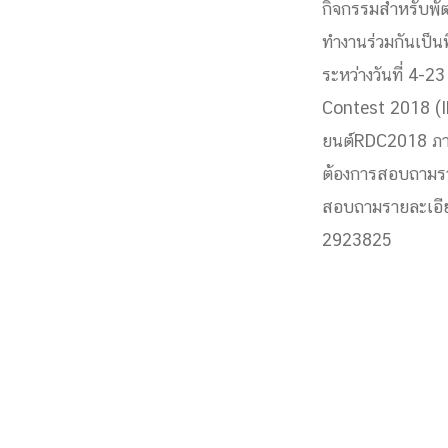
กิจกรรมสำหรับพ
Engineering My World : สร้างสรรค์โลกใหม่
ทำงานร่วมกันเป็น
โครงการ Chula Engineering สนับสนุนการเรีย
ระหว่างวันที่ 4-
(Lifelong Learning)
FACULTY
Contest 2018 (ID
ยนต์
RDC2018 ภาคก
หน้าแรกบุคลากร
ต้องการสอ
บถามรา

คณะผู้บริหาร
คณาจารย์ / บุคลากร
โคร
สอบถามรายละเอียด
ทำเนียบศักดิ์อินทาเนีย
ศาสตราจารย์กิตติค
2923825
ปริญญากิตติมศักดิ์
DEPARTME
หน้าแรกภาควิชา/หน่วยงาน

หน่วยงาน
เบอร์ติดต่อหน่วยงาน
RESEARCH