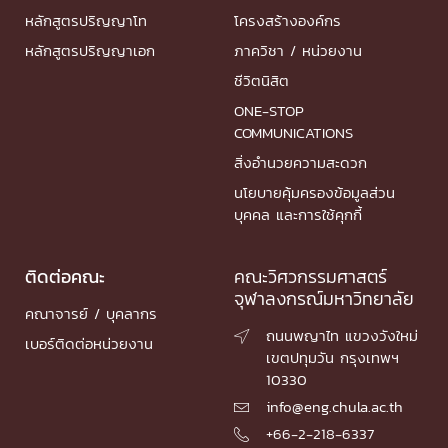
หลักสูตรปริญญาโท
โครงสร้างองค์กร
หลักสูตรปริญญาเอก
ภาควิชา / หน่วยงาน
ชีวิตนิสิต
ONE-STOP
COMMUNICATIONS
สิ่งอำนวยความสะดวก
นโยบายคุ้มครองข้อมูลส่วน
บุคคล และการใช้คุกกี้
ติดต่อคณะ
คณะวิศวกรรมศาสตร์
จุฬาลงกรณ์มหาวิทยาลัย
คณาจารย์ / บุคลากร
ถนนพญาไท แขวงวังใหม่

เบอร์ติดต่อหน่วยงาน
เขตปทุมวัน กรุงเทพฯ
10330
info@eng.chula.ac.th

+66-2-218-6337
