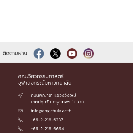
ติดตามผ่าน
คณะวิศวกรรมศาสตร์
จุฬาลงกรณ์มหาวิทยาลัย
ถนนพญาไท แขวงวังใหม่

เขตปทุมวัน กรุงเทพฯ 10330
info@eng.chula.ac.th

+66-2-218-6337

+66-2-218-6694
