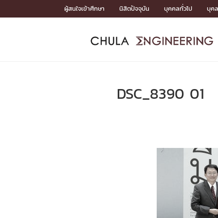
Skip
ผู้สนใจเข้าศึกษา
นิสิตปัจจุบัน
บุคคลทั่วไป
บุค
to
content
หน้าแรกSDGs/Covid19

Toward Innovative Society: fight COVID19
ADMISS
ACADEM
FACULTY
DEPART
RESEAR
ABOUT
หน้าแรกSDGs/Covid19

Sustainable Development Goals (SDGs)
ADMISSIO
DSC_8390 01
หน้าแรกสมัครเรียน
หน้าแรกหลักสูตร
หน้าแรกบุคลากร
หน้าแรกภาควิชา/หน่วยงาน
หน้าแรกวิจัย
หน้าแรกเกี่ยวกับคณะ






หน้าแรกสมัครเรียน

หลักสูตรที่เปิดสอน
ข่าวรับสมัครนิสิต
ปฏิทินรับสมัครนิสิต
ACADEMI
หน้าแรกหลักสูตร

หลักสูตรปริญญาตรี
หลักสูตรปริญญาโท
หลักสูตรปริญญาเอก
BULLETIN