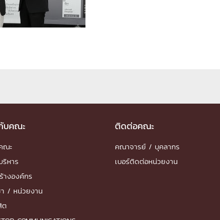
ด้วยวิศวกรรม
นรู้ตลอดชีวิต
งสร้างองค์กร
ุณ
วกับคณะ
ติดต่อคณะ
NTS
ำคณะ
คณาจารย์ / บุคลากร
บริหาร
เบอร์ติดต่อหน่วยงาน
ร้างองค์กร
ชา / หน่วยงาน
สิต