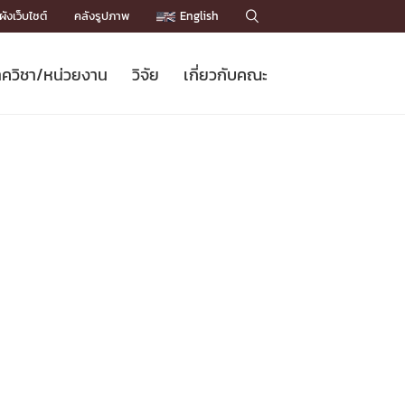
ังเว็บไซต์
คลังรูปภาพ
English

ควิชา/หน่วยงาน
วิจัย
เกี่ยวกับคณะ
Sustainable Development Goals
ข่าวรับสมัครนิสิต
หลักสูตรปริญญาโท
คณาจารย์ / บุคลากร
เบอร์ติดต่อหน่วยงาน
ข่าววิจัย
แนะนำคณะ


DGs)
BULLETIN
ทำเนียบศักดิ์อินทาเนีย
ทำเนียบนักวิจัย
โครงสร้างองค์กร
โครงการ Chula Engineering สนับสนุน
ปริญญากิตติมศักดิ์
วารสารวิชาการ
Facts and Figures
เรียนรู้ตลอดชีวิต (Lifelong Learning)
ประชาสัมพันธ์ทุนวิจัย (พิเศษ)
ติดต่อคณะ

คำถามด้านวิจัยที่พบบ่อย
ห้องสมุด

เชื่อมต่อหน่วยงานด้านวิจัย