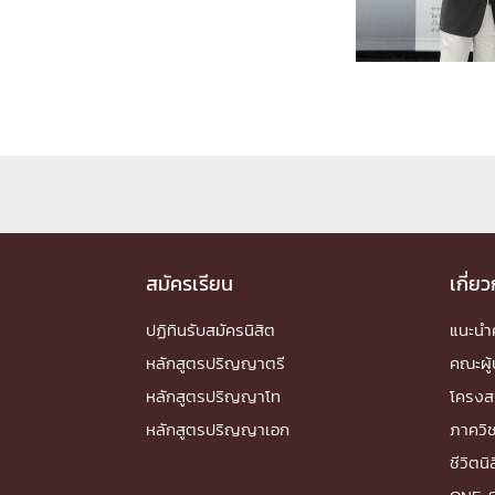
Engineering My World : สร้างสรรค์โลกใหม่
โครงการ Chula Engineering สนับสนุนการเรีย
(Lifelong Learning)
FACULTY
หน้าแรกบุคลากร

คณะผู้บริหาร
คณาจารย์ / บุคลากร
โคร
ทำเนียบศักดิ์อินทาเนีย
ศาสตราจารย์กิตติค
ปริญญากิตติมศักดิ์
สมัครเรียน
เกี่ย
DEPARTME
ปฏิทินรับสมัครนิสิต
แนะน
หลักสูตรปริญญาตรี
คณะผู้
หน้าแรกภาควิชา/หน่วยงาน

หลักสูตรปริญญาโท
โครงส
หน่วยงาน
เบอร์ติดต่อหน่วยงาน
หลักสูตรปริญญาเอก
ภาควิ
RESEARCH
ชีวิตนิ