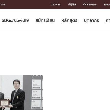
ลากร
ข่าวสาร
ปฏิทิน
ติดต่อคณะ
แผนผ
SDGs/Covid19
สมัครเรียน
หลักสูตร
บุคลากร
ภา
ION
ICS
MENTS
CH
Toward Innovative Society: fight
หลักสูตรที่เปิดสอน
หลักสูตรปริญญาตรี
คณะผู้บริหาร
หน่วยงาน
จรรยาบรรณนักวิจัย
เกี่ยวข้องกับ COVID-19















COVID19
(S
ปฏิทินรับสมัครนิสิต
หลักสูตรปริญญาเอก
โครงสร้างองค์กร
กลุ่มวิจัย
Partnership











N
Engineering My World : สร้างสรรค์
ศาสตราจารย์กิตติคุณ
ผลงานวิจัย
สิ่งอำนวยความสะดวก








โลกใหม่ด้วยวิศวกรรม
การ
ประชาสัมพันธ์ทุนวิจัย (ปกติ)
ดาวน์โหลด




ประกาศและแบบฟอร์ม
จุฬาฯ NetAuth





ติดต่อฝ่ายวิจัย
หน่วยวิศวศึกษา




multi-mentoring system

CS