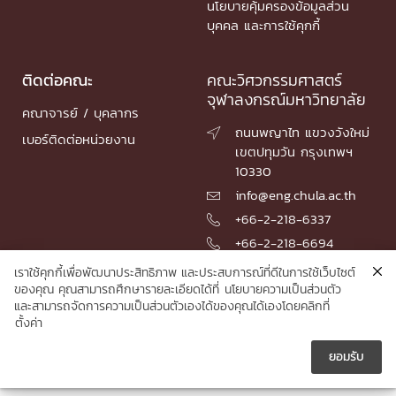
นโยบายคุ้มครองข้อมูลส่วน
บุคคล และการใช้คุกกี้
ติดต่อคณะ
คณะวิศวกรรมศาสตร์
จุฬาลงกรณ์มหาวิทยาลัย
คณาจารย์ / บุคลากร
ถนนพญาไท แขวงวังใหม่

เบอร์ติดต่อหน่วยงาน
เขตปทุมวัน กรุงเทพฯ
10330
info@eng.chula.ac.th

+66-2-218-6337

+66-2-218-6694

เราใช้คุกกี้เพื่อพัฒนาประสิทธิภาพ และประสบการณ์ที่ดีในการใช้เว็บไซต์
ของคุณ คุณสามารถศึกษารายละเอียดได้ที่
นโยบายความเป็นส่วนตัว
และสามารถจัดการความเป็นส่วนตัวเองได้ของคุณได้เองโดยคลิกที่
© 2026 Faculty of Engineering, Chulalongkorn University
ตั้งค่า
ยอมรับ




