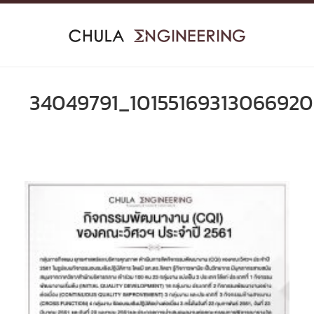
Skip
to
content
34049791_10155169313066920