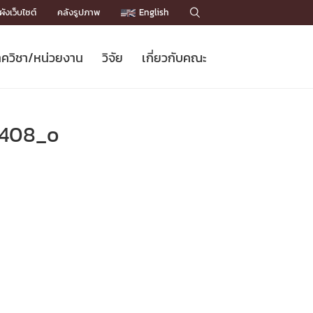
ังเว็บไซต์
คลังรูปภาพ
English

ควิชา/หน่วยงาน
วิจัย
เกี่ยวกับคณะ
Sustainable Development Goals
ข่าวรับสมัครนิสิต
หลักสูตรปริญญาโท
คณาจารย์ / บุคลากร
เบอร์ติดต่อหน่วยงาน
ข่าววิจัย
แนะนำคณะ


DGs)
BULLETIN
ทำเนียบศักดิ์อินทาเนีย
ทำเนียบนักวิจัย
โครงสร้างองค์กร
1408_o
โครงการ Chula Engineering สนับสนุน
ปริญญากิตติมศักดิ์
วารสารวิชาการ
Facts and Figures
เรียนรู้ตลอดชีวิต (Lifelong Learning)
ประชาสัมพันธ์ทุนวิจัย (พิเศษ)
ติดต่อคณะ

คำถามด้านวิจัยที่พบบ่อย
ห้องสมุด

เชื่อมต่อหน่วยงานด้านวิจัย