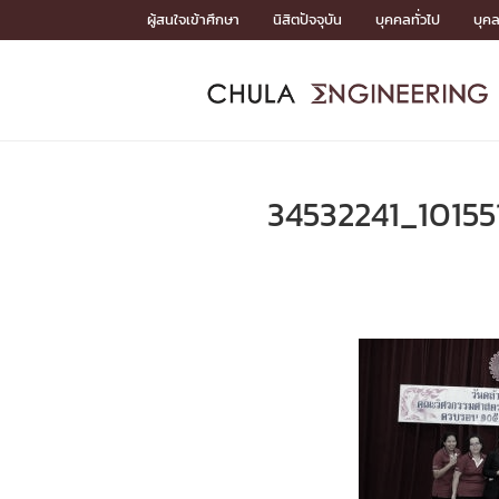
Skip
ผู้สนใจเข้าศึกษา
นิสิตปัจจุบัน
บุคคลทั่วไป
บุค
to
content
หน้าแรกSDGs/Covid19

Toward Innovative Society: fight COVID19
ADMISS
ACADEM
FACULTY
DEPART
RESEAR
ABOUT
หน้าแรกSDGs/Covid19

Sustainable Development Goals (SDGs)
ADMISSIO
34532241_1015
หน้าแรกสมัครเรียน
หน้าแรกหลักสูตร
หน้าแรกบุคลากร
หน้าแรกภาควิชา/หน่วยงาน
หน้าแรกวิจัย
หน้าแรกเกี่ยวกับคณะ






หน้าแรกสมัครเรียน

หลักสูตรที่เปิดสอน
ข่าวรับสมัครนิสิต
ปฏิทินรับสมัครนิสิต
ACADEMI
หน้าแรกหลักสูตร

หลักสูตรปริญญาตรี
หลักสูตรปริญญาโท
หลักสูตรปริญญาเอก
BULLETIN