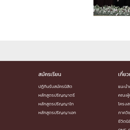
Engineering My World : สร้างสรรค์โลกใหม่
โครงการ Chula Engineering สนับสนุนการเรีย
(Lifelong Learning)
FACULTY
หน้าแรกบุคลากร

คณะผู้บริหาร
คณาจารย์ / บุคลากร
โคร
ทำเนียบศักดิ์อินทาเนีย
ศาสตราจารย์กิตติค
ปริญญากิตติมศักดิ์
สมัครเรียน
เกี่ย
DEPARTME
ปฏิทินรับสมัครนิสิต
แนะน
หลักสูตรปริญญาตรี
คณะผู้
หน้าแรกภาควิชา/หน่วยงาน

หลักสูตรปริญญาโท
โครงส
หน่วยงาน
เบอร์ติดต่อหน่วยงาน
หลักสูตรปริญญาเอก
ภาควิ
RESEARCH
ชีวิตนิ
ONE-