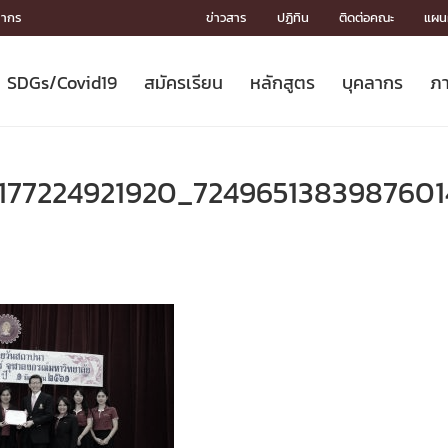
ลากร
ข่าวสาร
ปฏิทิน
ติดต่อคณะ
แผนผ
SDGs/Covid19
สมัครเรียน
หลักสูตร
บุคลากร
ภา
ION
ICS
MENTS
CH
Toward Innovative Society: fight
หลักสูตรที่เปิดสอน
หลักสูตรปริญญาตรี
คณะผู้บริหาร
หน่วยงาน
จรรยาบรรณนักวิจัย
เกี่ยวข้องกับ COVID-19















COVID19
(S
ปฏิทินรับสมัครนิสิต
หลักสูตรปริญญาเอก
โครงสร้างองค์กร
กลุ่มวิจัย
Partnership











N
5177224921920_724965138398760
Engineering My World : สร้างสรรค์
ศาสตราจารย์กิตติคุณ
ผลงานวิจัย
สิ่งอำนวยความสะดวก








โลกใหม่ด้วยวิศวกรรม
การ
ประชาสัมพันธ์ทุนวิจัย (ปกติ)
ดาวน์โหลด




ประกาศและแบบฟอร์ม
จุฬาฯ NetAuth





ติดต่อฝ่ายวิจัย
หน่วยวิศวศึกษา




multi-mentoring system

CS