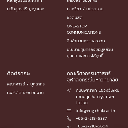
หลักสูตรปริญญาโท
โครงสร้างองค์กร
หลักสูตรปริญญาเอก
ภาควิชา / หน่วยงาน
ชีวิตนิสิต
ONE-STOP
COMMUNICATIONS
สิ่งอำนวยความสะดวก
นโยบายคุ้มครองข้อมูลส่วน
บุคคล และการใช้คุกกี้
ติดต่อคณะ
คณะวิศวกรรมศาสตร์
จุฬาลงกรณ์มหาวิทยาลัย
คณาจารย์ / บุคลากร
ถนนพญาไท แขวงวังใหม่

เบอร์ติดต่อหน่วยงาน
เขตปทุมวัน กรุงเทพฯ
10330
info@eng.chula.ac.th

+66-2-218-6337

+66-2-218-6694
