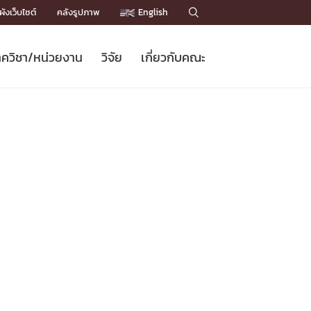
ังเว็บไซต์
คลังรูปภาพ
English

ควิชา/หน่วยงาน
วิจัย
เกี่ยวกับคณะ
Sustainable Development Goals
ข่าวรับสมัครนิสิต
หลักสูตรปริญญาโท
คณาจารย์ / บุคลากร
เบอร์ติดต่อหน่วยงาน
ข่าววิจัย
แนะนำคณะ


DGs)
BULLETIN
ทำเนียบศักดิ์อินทาเนีย
ทำเนียบนักวิจัย
โครงสร้างองค์กร
โครงการ Chula Engineering สนับสนุน
ปริญญากิตติมศักดิ์
วารสารวิชาการ
Facts and Figures
เรียนรู้ตลอดชีวิต (Lifelong Learning)
ประชาสัมพันธ์ทุนวิจัย (พิเศษ)
ติดต่อคณะ

คำถามด้านวิจัยที่พบบ่อย
ห้องสมุด

เชื่อมต่อหน่วยงานด้านวิจัย