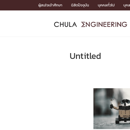
Skip
ผู้สนใจเข้าศึกษา
นิสิตปัจจุบัน
บุคคลทั่วไป
บุค
to
content
หน้าแรกSDGs/Covid19

Toward Innovative Society: fight COVID19
ADMISS
ACADEM
FACULTY
DEPART
RESEAR
ABOUT
หน้าแรกSDGs/Covid19

Sustainable Development Goals (SDGs)
ADMISSIO
Untitled
หน้าแรกสมัครเรียน
หน้าแรกหลักสูตร
หน้าแรกบุคลากร
หน้าแรกภาควิชา/หน่วยงาน
หน้าแรกวิจัย
หน้าแรกเกี่ยวกับคณะ






หน้าแรกสมัครเรียน

หลักสูตรที่เปิดสอน
ข่าวรับสมัครนิสิต
ปฏิทินรับสมัครนิสิต
ACADEMI
หน้าแรกหลักสูตร

หลักสูตรปริญญาตรี
หลักสูตรปริญญาโท
หลักสูตรปริญญาเอก
BULLETIN