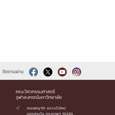
ติดตามผ่าน
คณะวิศวกรรมศาสตร์
จุฬาลงกรณ์มหาวิทยาลัย
ถนนพญาไท แขวงวังใหม่

เขตปทุมวัน กรุงเทพฯ 10330