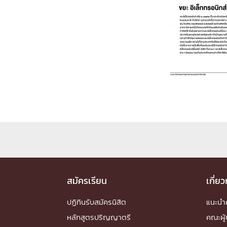
Engineering My World : สร้างสรรค์โลกใหม่
โครงการ Chula Engineering สนับสนุนการเรีย
(Lifelong Learning)
FACULTY
หน้าแรกบุคลากร

คณะผู้บริหาร
คณาจารย์ / บุคลากร
โคร
ทำเนียบศักดิ์อินทาเนีย
ศาสตราจารย์กิตติค
ปริญญากิตติมศักดิ์
DEPARTME
หน้าแรกภาควิชา/หน่วยงาน

สมัครเรียน
เกี่ย
หน่วยงาน
เบอร์ติดต่อหน่วยงาน
RESEARCH
ปฏิทินรับสมัครนิสิต
แนะน
หลักสูตรปริญญาตรี
คณะผู้