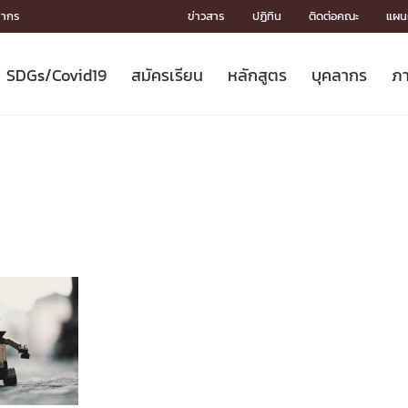
ลากร
ข่าวสาร
ปฏิทิน
ติดต่อคณะ
แผนผ
SDGs/Covid19
สมัครเรียน
หลักสูตร
บุคลากร
ภา
ION
ICS
MENTS
CH
Toward Innovative Society: fight
หลักสูตรที่เปิดสอน
หลักสูตรปริญญาตรี
คณะผู้บริหาร
หน่วยงาน
จรรยาบรรณนักวิจัย
เกี่ยวข้องกับ COVID-19















COVID19
(S
ปฏิทินรับสมัครนิสิต
หลักสูตรปริญญาเอก
โครงสร้างองค์กร
กลุ่มวิจัย
Partnership











N
Engineering My World : สร้างสรรค์
ศาสตราจารย์กิตติคุณ
ผลงานวิจัย
สิ่งอำนวยความสะดวก








โลกใหม่ด้วยวิศวกรรม
การ
ประชาสัมพันธ์ทุนวิจัย (ปกติ)
ดาวน์โหลด




ประกาศและแบบฟอร์ม
จุฬาฯ NetAuth





ติดต่อฝ่ายวิจัย
หน่วยวิศวศึกษา




multi-mentoring system

CS