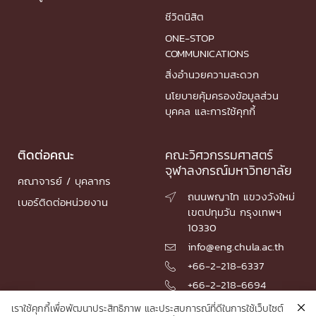
ชีวิตนิสิต
ONE-STOP
COMMUNICATIONS
สิ่งอำนวยความสะดวก
นโยบายคุ้มครองข้อมูลส่วน
บุคคล และการใช้คุกกี้
ติดต่อคณะ
คณะวิศวกรรมศาสตร์
จุฬาลงกรณ์มหาวิทยาลัย
คณาจารย์ / บุคลากร
ถนนพญาไท แขวงวังใหม่

เบอร์ติดต่อหน่วยงาน
เขตปทุมวัน กรุงเทพฯ
10330
info@eng.chula.ac.th

+66-2-218-6337

+66-2-218-6694

เราใช้คุกกี้เพื่อพัฒนาประสิทธิภาพ และประสบการณ์ที่ดีในการใช้เว็บไซต์