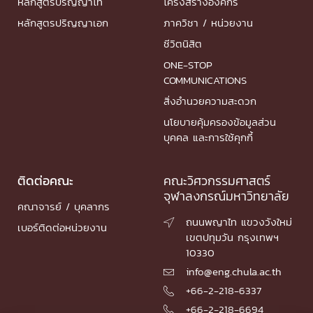
หลักสูตรปริญญาโท
โครงสร้างองค์กร
หลักสูตรปริญญาเอก
ภาควิชา / หน่วยงาน
ชีวิตนิสิต
ONE-STOP
COMMUNICATIONS
สิ่งอำนวยความสะดวก
นโยบายคุ้มครองข้อมูลส่วน
บุคคล และการใช้คุกกี้
ติดต่อคณะ
คณะวิศวกรรมศาสตร์
จุฬาลงกรณ์มหาวิทยาลัย
คณาจารย์ / บุคลากร
ถนนพญาไท แขวงวังใหม่

เบอร์ติดต่อหน่วยงาน
เขตปทุมวัน กรุงเทพฯ
10330
info@eng.chula.ac.th

+66-2-218-6337

+66-2-218-6694
