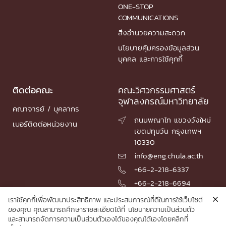
ONE-STOP
COMMUNICATIONS
สิ่งอำนวยความสะดวก
นโยบายคุ้มครองข้อมูลส่วน
บุคคล และการใช้คุกกี้
ติดต่อคณะ
คณะวิศวกรรมศาสตร์
จุฬาลงกรณ์มหาวิทยาลัย
คณาจารย์ / บุคลากร
ถนนพญาไท แขวงวังใหม่

เบอร์ติดต่อหน่วยงาน
เขตปทุมวัน กรุงเทพฯ
10330
info@eng.chula.ac.th

+66-2-218-6337

+66-2-218-6694

เราใช้คุกกี้เพื่อพัฒนาประสิทธิภาพ และประสบการณ์ที่ดีในการใช้เว็บไซต์
ของคุณ คุณสามารถศึกษารายละเอียดได้ที่
นโยบายความเป็นส่วนตัว
และสามารถจัดการความเป็นส่วนตัวเองได้ของคุณได้เองโดยคลิกที่
© 2026 Faculty of Engineering, Chulalongkorn University