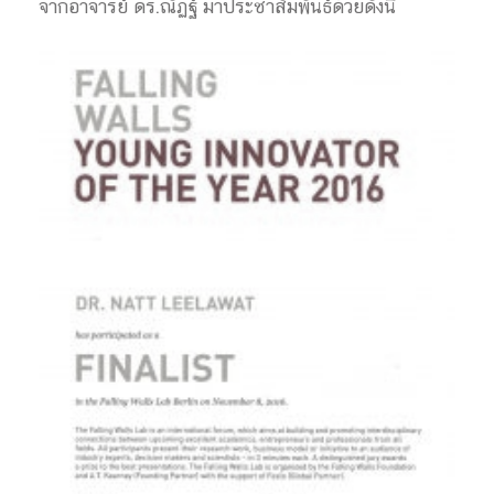
จากอาจารย์ ดร.ณัฏฐ์ มาประชาสัมพันธ์ด้วยดังนี้