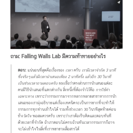
ถาม: Falling Walls Lab มีความท้าทายอย่างไร
ตอบ:
แน่นอนที่สุดคือเรื่องของ
เวลา
ครับ
เรามีเวลาจำกัด 3 นาที
ซึ่งจริงๆแล้วมีเวลานำเสนอเพียง 2 นาทีครึ่ง แล้วอีก 30 วินาที
เป็นช่วงเวลาถามตอบครับ
ผมเชื่อว่าตรงส่วนการนำเสนอแต่ละ
คนมีวิธีนำเสนอที่แตกต่างกัน สิ่งหนึ่งที่ต้องจำไว้คือ
การใช้คำ
เฉพาะทาง
เพราะว่ากรรมการมาจากหลากหลายสาขาหากการนำ
เสนอของเรามุ่งอธิบายแต่เรื่องเทคนิคจะเป็นการยากที่จะทำให้
กรรมการทุกท่านเข้าใจได้ รวมทั้งช่วงเวลา 30 วินาทีสุดท้ายค่อน
ข้าง
วัดใจ
พอสมควรครับ เพราะว่าเราต้องรีบคิดและตอบทันที
ด้วยเวลาที่จำกัด ถ้าเราตอบไม่ครบถ้วนทันเวลากรรมการก็อาจ
จะไม่เข้าใจในสิ่งที่เราพยายามสื่อสารได้