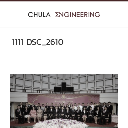
Skip
to
content
1111 DSC_2610