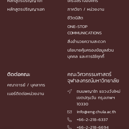
หลักสูตรปริญญาโท
โครงสร้างองค์กร
หลักสูตรปริญญาเอก
ภาควิชา / หน่วยงาน
ชีวิตนิสิต
ONE-STOP
COMMUNICATIONS
สิ่งอำนวยความสะดวก
นโยบายคุ้มครองข้อมูลส่วน
บุคคล และการใช้คุกกี้
ติดต่อคณะ
คณะวิศวกรรมศาสตร์
จุฬาลงกรณ์มหาวิทยาลัย
คณาจารย์ / บุคลากร
ถนนพญาไท แขวงวังใหม่

เบอร์ติดต่อหน่วยงาน
เขตปทุมวัน กรุงเทพฯ
10330
info@eng.chula.ac.th

+66-2-218-6337

+66-2-218-6694
