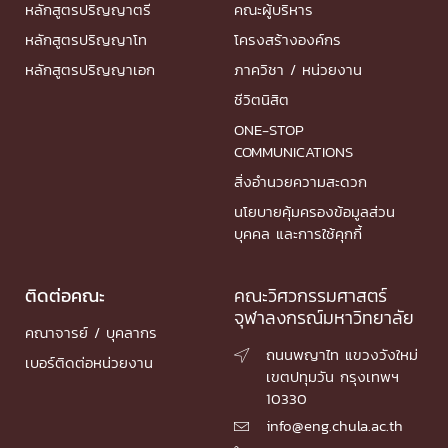
หลักสูตรปริญญาตรี
คณะผู้บริหาร
หลักสูตรปริญญาโท
โครงสร้างองค์กร
หลักสูตรปริญญาเอก
ภาควิชา / หน่วยงาน
ชีวิตนิสิต
ONE-STOP
COMMUNICATIONS
สิ่งอำนวยความสะดวก
นโยบายคุ้มครองข้อมูลส่วน
บุคคล และการใช้คุกกี้
ติดต่อคณะ
คณะวิศวกรรมศาสตร์
จุฬาลงกรณ์มหาวิทยาลัย
คณาจารย์ / บุคลากร
ถนนพญาไท แขวงวังใหม่

เบอร์ติดต่อหน่วยงาน
เขตปทุมวัน กรุงเทพฯ
10330
info@eng.chula.ac.th
