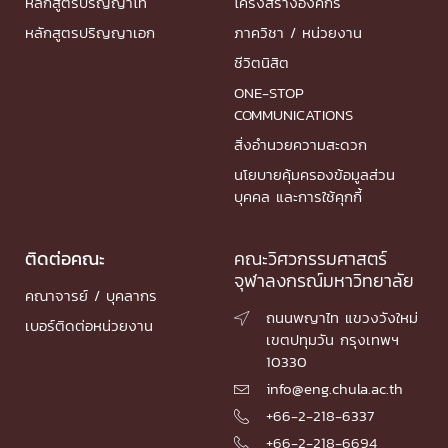
หลักสูตรปริญญาโท
โครงสร้างองค์กร
หลักสูตรปริญญาเอก
ภาควิชา / หน่วยงาน
ชีวิตนิสิต
ONE-STOP
COMMUNICATIONS
สิ่งอำนวยความสะดวก
นโยบายคุ้มครองข้อมูลส่วน
บุคคล และการใช้คุกกี้
ติดต่อคณะ
คณะวิศวกรรมศาสตร์
จุฬาลงกรณ์มหาวิทยาลัย
คณาจารย์ / บุคลากร
ถนนพญาไท แขวงวังใหม่

เบอร์ติดต่อหน่วยงาน
เขตปทุมวัน กรุงเทพฯ
10330
info@eng.chula.ac.th

+66-2-218-6337

+66-2-218-6694
