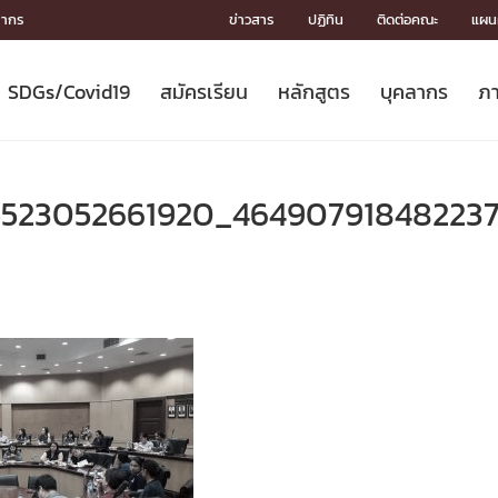
ลากร
ข่าวสาร
ปฏิทิน
ติดต่อคณะ
แผนผ
SDGs/Covid19
สมัครเรียน
หลักสูตร
บุคลากร
ภา
ION
ICS
MENTS
CH
Toward Innovative Society: fight
หลักสูตรที่เปิดสอน
หลักสูตรปริญญาตรี
คณะผู้บริหาร
หน่วยงาน
จรรยาบรรณนักวิจัย
เกี่ยวข้องกับ COVID-19















COVID19
(S
ปฏิทินรับสมัครนิสิต
หลักสูตรปริญญาเอก
โครงสร้างองค์กร
กลุ่มวิจัย
Partnership











N
5523052661920_46490791848223
Engineering My World : สร้างสรรค์
ศาสตราจารย์กิตติคุณ
ผลงานวิจัย
สิ่งอำนวยความสะดวก








โลกใหม่ด้วยวิศวกรรม
การ
ประชาสัมพันธ์ทุนวิจัย (ปกติ)
ดาวน์โหลด




ประกาศและแบบฟอร์ม
จุฬาฯ NetAuth





ติดต่อฝ่ายวิจัย
หน่วยวิศวศึกษา




multi-mentoring system

CS