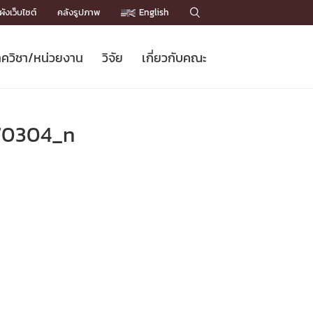
ังเว็บไซต์
คลังรูปภาพ
English

ควิชา/หน่วยงาน
วิจัย
เกี่ยวกับคณะ
Sustainable Development Goals
ข่าวรับสมัครนิสิต
หลักสูตรปริญญาโท
คณาจารย์ / บุคลากร
เบอร์ติดต่อหน่วยงาน
ข่าววิจัย
แนะนำคณะ


DGs)
BULLETIN
ทำเนียบศักดิ์อินทาเนีย
ทำเนียบนักวิจัย
โครงสร้างองค์กร
70304_n
โครงการ Chula Engineering สนับสนุน
ปริญญากิตติมศักดิ์
วารสารวิชาการ
Facts and Figures
เรียนรู้ตลอดชีวิต (Lifelong Learning)
ประชาสัมพันธ์ทุนวิจัย (พิเศษ)
ติดต่อคณะ

คำถามด้านวิจัยที่พบบ่อย
ห้องสมุด

เชื่อมต่อหน่วยงานด้านวิจัย