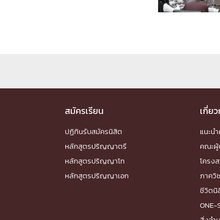
Engineering My World : สร้างสรรค์โลกใหม่
โครงการ Chula Engineering สนับสนุนการเรีย
(Lifelong Learning)
FACULTY
หน้าแรกบุคลากร

คณะผู้บริหาร
คณาจารย์ / บุคลากร
โคร
ทำเนียบศักดิ์อินทาเนีย
ศาสตราจารย์กิตติค
สมัครเรียน
เกี่ย
ปริญญากิตติมศักดิ์
ปฏิทินรับสมัครนิสิต
แนะน
DEPARTME
หลักสูตรปริญญาตรี
คณะผู้
หลักสูตรปริญญาโท
โครงส
หน้าแรกภาควิชา/หน่วยงาน

หลักสูตรปริญญาเอก
ภาควิ
หน่วยงาน
เบอร์ติดต่อหน่วยงาน
ชีวิตนิ
RESEARCH
ONE-
สิ่งอ