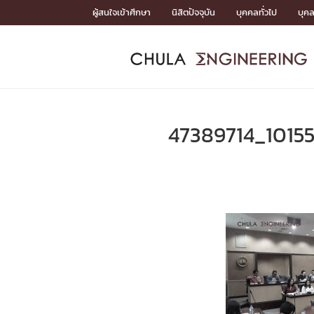
Skip
ผู้สนใจเข้าศึกษา
นิสิตปัจจุบัน
บุคคลทั่วไป
บุค
to
content
หน้าแรกSDGs/Covid19

Toward Innovative Society: fight COVID19
ADMISS
ACADEM
FACULTY
DEPART
RESEAR
ABOUT
หน้าแรกSDGs/Covid19

Sustainable Development Goals (SDGs)
ADMISSIO
47389714_1015
หน้าแรกสมัครเรียน
หน้าแรกหลักสูตร
หน้าแรกบุคลากร
หน้าแรกภาควิชา/หน่วยงาน
หน้าแรกวิจัย
หน้าแรกเกี่ยวกับคณะ






หน้าแรกสมัครเรียน

หลักสูตรที่เปิดสอน
ข่าวรับสมัครนิสิต
ปฏิทินรับสมัครนิสิต
ACADEMI
หน้าแรกหลักสูตร

หลักสูตรปริญญาตรี
หลักสูตรปริญญาโท
หลักสูตรปริญญาเอก
BULLETIN