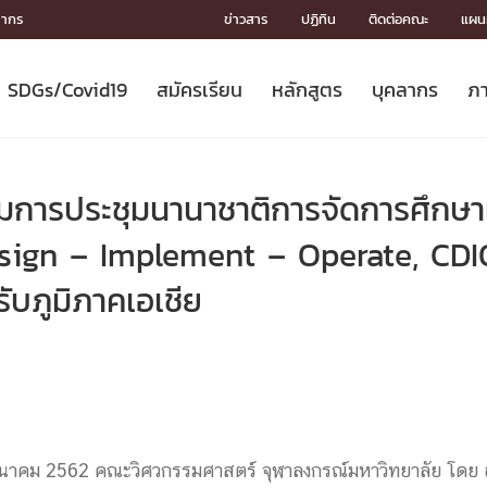
ลากร
ข่าวสาร
ปฏิทิน
ติดต่อคณะ
แผนผ
SDGs/Covid19
สมัครเรียน
หลักสูตร
บุคลากร
ภา
ION
ICS
MENTS
CH
Toward Innovative Society: fight
หลักสูตรที่เปิดสอน
หลักสูตรปริญญาตรี
คณะผู้บริหาร
หน่วยงาน
จรรยาบรรณนักวิจัย
เกี่ยวข้องกับ COVID-19















COVID19
(S
ปฏิทินรับสมัครนิสิต
หลักสูตรปริญญาเอก
โครงสร้างองค์กร
กลุ่มวิจัย
Partnership











N
วมการประชุมนานาชาติการจัดการศึกษา
Engineering My World : สร้างสรรค์
ศาสตราจารย์กิตติคุณ
ผลงานวิจัย
สิ่งอำนวยความสะดวก








โลกใหม่ด้วยวิศวกรรม
การ
ประชาสัมพันธ์ทุนวิจัย (ปกติ)
ดาวน์โหลด




sign – Implement – Operate, CD
ประกาศและแบบฟอร์ม
จุฬาฯ NetAuth





ับภูมิภาคเอเชีย
ติดต่อฝ่ายวิจัย
หน่วยวิศวศึกษา




multi-mentoring system

CS
7 มีนาคม 2562 คณะวิศวกรรมศาสตร์ จุฬาลงกรณ์มหาวิทยาลัย โดย 