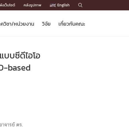
ังเว็บไซต์
คลังรูปภาพ
English

ควิชา/หน่วยงาน
วิจัย
เกี่ยวกับคณะ
Sustainable Development Goals
ข่าวรับสมัครนิสิต
หลักสูตรปริญญาโท
คณาจารย์ / บุคลากร
เบอร์ติดต่อหน่วยงาน
ข่าววิจัย
แนะนำคณะ


DGs)
BULLETIN
ทำเนียบศักดิ์อินทาเนีย
ทำเนียบนักวิจัย
โครงสร้างองค์กร
แบบซีดีไอโอ
โครงการ Chula Engineering สนับสนุน
ปริญญากิตติมศักดิ์
วารสารวิชาการ
Facts and Figures
เรียนรู้ตลอดชีวิต (Lifelong Learning)
ประชาสัมพันธ์ทุนวิจัย (พิเศษ)
ติดต่อคณะ

IO-based
คำถามด้านวิจัยที่พบบ่อย
ห้องสมุด

เชื่อมต่อหน่วยงานด้านวิจัย
อาจารย์ ดร.