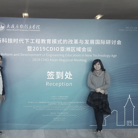
การ
ุนวิจัย (พิเศษ)
บ่อย
tnership
ณะ
ษา