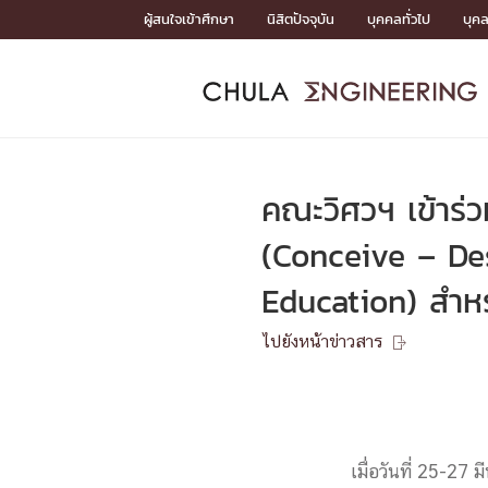
Skip
ผู้สนใจเข้าศึกษา
นิสิตปัจจุบัน
บุคคลทั่วไป
บุค
to
content
หน้าแรกSDGs/Covid19

Toward Innovative Society: fight COVID19
ADMISS
ACADEM
FACULTY
DEPART
RESEAR
ABOUT
หน้าแรกSDGs/Covid19

Sustainable Development Goals (SDGs)
ADMISSIO
คณะวิศวฯ เข้าร่
หน้าแรกสมัครเรียน
หน้าแรกหลักสูตร
หน้าแรกบุคลากร
หน้าแรกภาควิชา/หน่วยงาน
หน้าแรกวิจัย
หน้าแรกเกี่ยวกับคณะ






(Conceive – De
หน้าแรกสมัครเรียน

Education) สำหร
หลักสูตรที่เปิดสอน
ข่าวรับสมัครนิสิต
ปฏิทินรับสมัครนิสิต
ไปยังหน้าข่าวสาร

ACADEMI
หน้าแรกหลักสูตร

หลักสูตรปริญญาตรี
หลักสูตรปริญญาโท
เมื่อวันที่ 25-2
หลักสูตรปริญญาเอก
BULLETIN