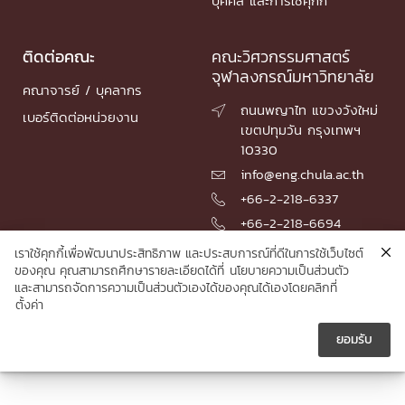
บุคคล และการใช้คุกกี้
ติดต่อคณะ
คณะวิศวกรรมศาสตร์
จุฬาลงกรณ์มหาวิทยาลัย
คณาจารย์ / บุคลากร
ถนนพญาไท แขวงวังใหม่

เบอร์ติดต่อหน่วยงาน
เขตปทุมวัน กรุงเทพฯ
10330
info@eng.chula.ac.th

+66-2-218-6337

+66-2-218-6694

เราใช้คุกกี้เพื่อพัฒนาประสิทธิภาพ และประสบการณ์ที่ดีในการใช้เว็บไซต์
ของคุณ คุณสามารถศึกษารายละเอียดได้ที่
นโยบายความเป็นส่วนตัว
และสามารถจัดการความเป็นส่วนตัวเองได้ของคุณได้เองโดยคลิกที่
© 2026 Faculty of Engineering, Chulalongkorn University
ตั้งค่า
ยอมรับ




