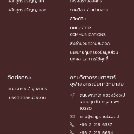
หลักสูตรปริญญาโท
โครงสร้างองค์กร
หลักสูตรปริญญาเอก
ภาควิชา / หน่วยงาน
ชีวิตนิสิต
ONE-STOP
COMMUNICATIONS
สิ่งอำนวยความสะดวก
นโยบายคุ้มครองข้อมูลส่วน
บุคคล และการใช้คุกกี้
ติดต่อคณะ
คณะวิศวกรรมศาสตร์
จุฬาลงกรณ์มหาวิทยาลัย
คณาจารย์ / บุคลากร
ถนนพญาไท แขวงวังใหม่

เบอร์ติดต่อหน่วยงาน
เขตปทุมวัน กรุงเทพฯ
10330
info@eng.chula.ac.th

+66-2-218-6337

+66-2-218-6694
