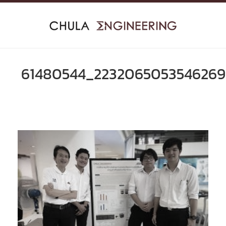
Skip
to
content
61480544_2232065053546269