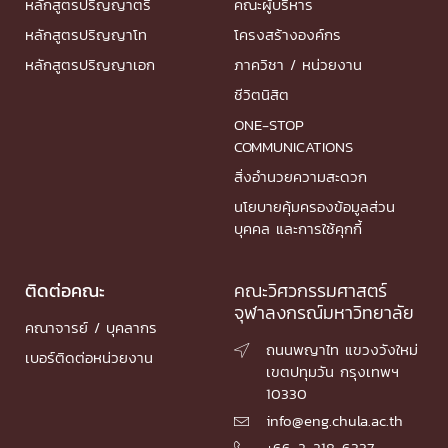
หลักสูตรปริญญาตรี
คณะผู้บริหาร
หลักสูตรปริญญาโท
โครงสร้างองค์กร
หลักสูตรปริญญาเอก
ภาควิชา / หน่วยงาน
ชีวิตนิสิต
ONE-STOP
COMMUNICATIONS
สิ่งอำนวยความสะดวก
นโยบายคุ้มครองข้อมูลส่วน
บุคคล และการใช้คุกกี้
ติดต่อคณะ
คณะวิศวกรรมศาสตร์
จุฬาลงกรณ์มหาวิทยาลัย
คณาจารย์ / บุคลากร
ถนนพญาไท แขวงวังใหม่

เบอร์ติดต่อหน่วยงาน
เขตปทุมวัน กรุงเทพฯ
10330
info@eng.chula.ac.th

+66-2-218-6337