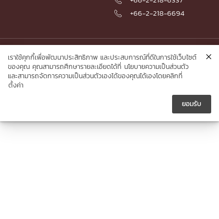

+66-2-218-6694

© 2026 Faculty of Engineering, Chulalongkorn University
เราใช้คุกกี้เพื่อพัฒนาประสิทธิภาพ และประสบการณ์ที่ดีในการใช้เว็บไซต์
ของคุณ คุณสามารถศึกษารายละเอียดได้ที่
นโยบายความเป็นส่วนตัว
และสามารถจัดการความเป็นส่วนตัวเองได้ของคุณได้เองโดยคลิกที่
ตั้งค่า
ยอมรับ




