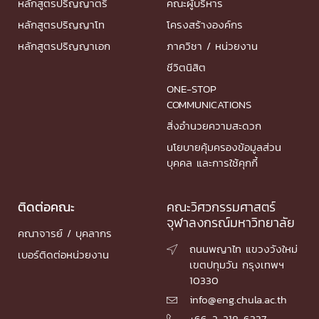
หลักสูตรปริญญาตรี
คณะผู้บริหาร
หลักสูตรปริญญาโท
โครงสร้างองค์กร
หลักสูตรปริญญาเอก
ภาควิชา / หน่วยงาน
ชีวิตนิสิต
ONE-STOP
COMMUNICATIONS
สิ่งอำนวยความสะดวก
นโยบายคุ้มครองข้อมูลส่วน
บุคคล และการใช้คุกกี้
ติดต่อคณะ
คณะวิศวกรรมศาสตร์
จุฬาลงกรณ์มหาวิทยาลัย
คณาจารย์ / บุคลากร
ถนนพญาไท แขวงวังใหม่

เบอร์ติดต่อหน่วยงาน
เขตปทุมวัน กรุงเทพฯ
10330
info@eng.chula.ac.th

+66-2-218-6337