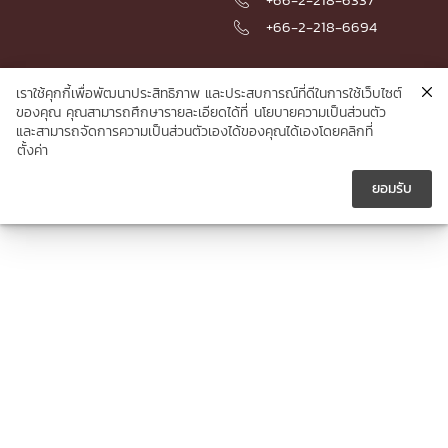

+66-2-218-6694

เราใช้คุกกี้เพื่อพัฒนาประสิทธิภาพ และประสบการณ์ที่ดีในการใช้เว็บไซต์
© 2026 Faculty of Engineering, Chulalongkorn University
ของคุณ คุณสามารถศึกษารายละเอียดได้ที่
นโยบายความเป็นส่วนตัว
และสามารถจัดการความเป็นส่วนตัวเองได้ของคุณได้เองโดยคลิกที่
ตั้งค่า
ยอมรับ




