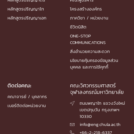
หลักสูตรปริญญาโท
โครงสร้างองค์กร
หลักสูตรปริญญาเอก
ภาควิชา / หน่วยงาน
ชีวิตนิสิต
ONE-STOP
COMMUNICATIONS
สิ่งอำนวยความสะดวก
นโยบายคุ้มครองข้อมูลส่วน
บุคคล และการใช้คุกกี้
ติดต่อคณะ
คณะวิศวกรรมศาสตร์
จุฬาลงกรณ์มหาวิทยาลัย
คณาจารย์ / บุคลากร
ถนนพญาไท แขวงวังใหม่

เบอร์ติดต่อหน่วยงาน
เขตปทุมวัน กรุงเทพฯ
10330
info@eng.chula.ac.th

+66-2-218-6337
