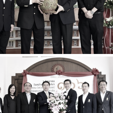
การ
ุนวิจัย (พิเศษ)
บ่อย
tnership
ณะ
ษา