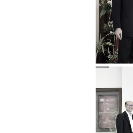
หน้าแรกวิจัย

จรรยาบรรณนักวิจัย
ข่าววิจัย
กลุ่มวิจัย
ทำเนียบนักวิจัย
ผลงานวิจัย
วารสารวิชา
ประชาสัมพันธ์ทุนวิจัย (ปกติ)
ประชาสัมพันธ์ท
ประกาศและแบบฟอร์ม
คำถามด้านวิจัยที่พบ
ติดต่อฝ่ายวิจัย
เชื่อมต่อหน่วยงานด้านวิจัย
multi-mentoring system
ABOUT
หน้าแรกเกี่ยวกับคณะ

เกี่ยวข้องกับ COVID-19
แนะนำคณะ
Par
โครงสร้างองค์กร
สิ่งอำนวยความสะดวก
Facts and Figures
ดาวน์โหลด
ติดต่อค
จุฬาฯ NetAuth
ห้องสมุด
หน่วยวิศวศึก