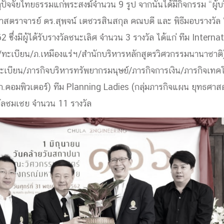
ุปัจจัยไทยธรรมแก่พระสงฆ์จำนวน 9 รูป จากนั้นได้มีกิจกรรม “ผู้
ด้วยวิศวกรรม
สตราจารย์ ดร.สุพจน์ เตชวรสินสกุล คณบดี และ พิธีมอบรางวัล
นรู้ตลอดชีวิต
ซึ่งมีผู้ได้รับรางวัลชนะเลิศ จำนวน 3 รางวัล ได้แก่ ทีม Internati
ร/ทะเบียน/ภ.เหมืองแร่ฯ/สำนักบริหารหลักสูตรวิศวกรรมนานาชาติ
ะเบียน/ภารกิจบริหารทรัพยากรมนุษย์/ภารกิจการเงิน/ภารกิจเทค
.คอมพิวเตอร์) ทีม Planning Ladies (กลุ่มภารกิจแผน ยุทธศาส
งสร้างองค์กร
ัลชมเชย จำนวน 11 รางวัล
ุณ
NTS