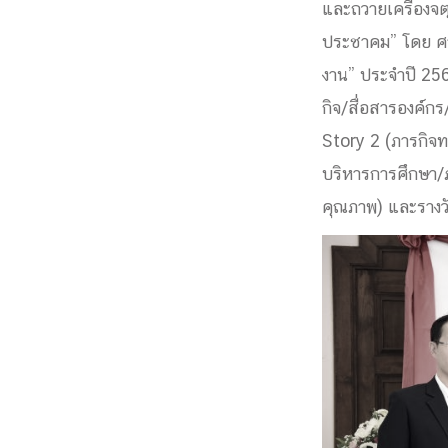
และถวายเครื่องจต
Engineering My World : สร้างสรรค์โลกใหม่
ประชาคม” โดย ศา
โครงการ Chula Engineering สนับสนุนการเรีย
งาน” ประจำปี 2562 
(Lifelong Learning)
FACULTY
กิจ/สื่อสารองค์ก
Story 2 (ภารกิจท
หน้าแรกบุคลากร
บริหารการศึกษา/ภ

คณะผู้บริหาร
คณาจารย์ / บุคลากร
โคร
คุณภาพ) และรางว
ทำเนียบศักดิ์อินทาเนีย
ศาสตราจารย์กิตติค
ปริญญากิตติมศักดิ์
DEPARTME
หน้าแรกภาควิชา/หน่วยงาน

หน่วยงาน
เบอร์ติดต่อหน่วยงาน
RESEARCH