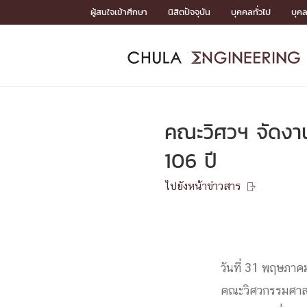
Skip
ผู้สนใจเข้าศึกษา
นิสิตปัจจุบัน
บุคคลทั่วไป
บุค
to
content
หน้าแรกSDGs/Covid19

Toward Innovative Society: fight COVID19
ADMISS
ACADEM
FACULTY
DEPART
RESEAR
ABOUT
หน้าแรกSDGs/Covid19

Sustainable Development Goals (SDGs)
ADMISSIO
คณะวิศวฯ จัดงา
หน้าแรกสมัครเรียน
หน้าแรกหลักสูตร
หน้าแรกบุคลากร
หน้าแรกภาควิชา/หน่วยงาน
หน้าแรกวิจัย
หน้าแรกเกี่ยวกับคณะ






106 ปี
หน้าแรกสมัครเรียน

หลักสูตรที่เปิดสอน
ไปยังหน้าข่าวสาร
ข่าวรับสมัครนิสิต

ปฏิทินรับสมัครนิสิต
ACADEMI
วันที่ 31 พฤษภา
หน้าแรกหลักสูตร

หลักสูตรปริญญาตรี
หลักสูตรปริญญาโท
คณะวิศวกรรมศาสตร
หลักสูตรปริญญาเอก
BULLETIN