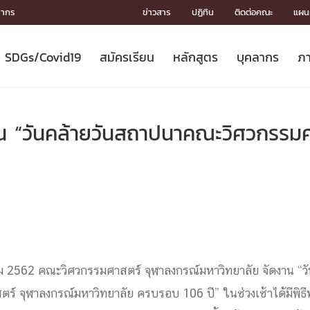
ลากร
ข่าวสาร
ปฏิทิน
ติดต่อคณะ
แผนผ
SDGs/Covid19
สมัครเรียน
หลักสูตร
บุคลากร
ภา
ION
ICS
MENTS
CH
Toward Innovative Society: fight
หลักสูตรที่เปิดสอน
หลักสูตรปริญญาตรี
คณะผู้บริหาร
หน่วยงาน
จรรยาบรรณนักวิจัย
เกี่ยวข้องกับ COVID-19















COVID19
(S
ปฏิทินรับสมัครนิสิต
หลักสูตรปริญญาเอก
โครงสร้างองค์กร
กลุ่มวิจัย
Partnership











N
น “วันคล้ายวันสถาปนาคณะวิศวกรรม
Engineering My World : สร้างสรรค์
ศาสตราจารย์กิตติคุณ
ผลงานวิจัย
สิ่งอำนวยความสะดวก








โลกใหม่ด้วยวิศวกรรม
การ
ประชาสัมพันธ์ทุนวิจัย (ปกติ)
ดาวน์โหลด




ประกาศและแบบฟอร์ม
จุฬาฯ NetAuth





ติดต่อฝ่ายวิจัย
หน่วยวิศวศึกษา




multi-mentoring system

CS
คม 2562 คณะวิศวกรรมศาสตร์ จุฬาลงกรณ์มหาวิทยาลัย จัดงาน “ว
์ จุฬาลงกรณ์มหาวิทยาลัย ครบรอบ 106 ปี” ในช่วงเช้าได้มีพิธ