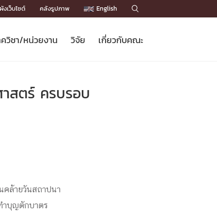
ังเว็บไซต์
คลังรูปภาพ
English

ควิชา/หน่วยงาน
วิจัย
เกี่ยวกับคณะ
Sustainable Development Goals
ข่าวรับสมัครนิสิต
หลักสูตรปริญญาโท
คณาจารย์ / บุคลากร
เบอร์ติดต่อหน่วยงาน
ข่าววิจัย
แนะนำคณะ


DGs)
BULLETIN
ทำเนียบศักดิ์อินทาเนีย
ทำเนียบนักวิจัย
โครงสร้างองค์กร
ศาสตร์ ครบรอบ
โครงการ Chula Engineering สนับสนุน
ปริญญากิตติมศักดิ์
วารสารวิชาการ
Facts and Figures
เรียนรู้ตลอดชีวิต (Lifelong Learning)
ประชาสัมพันธ์ทุนวิจัย (พิเศษ)
ติดต่อคณะ

คำถามด้านวิจัยที่พบบ่อย
ห้องสมุด

เชื่อมต่อหน่วยงานด้านวิจัย
ันคล้ายวันสถาปนา
ีทำบุญตักบาตร