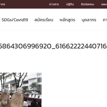
ลากร
ข่าวสาร
ปฏิทิน
ติดต่อคณะ
แผนผ
SDGs/Covid19
สมัครเรียน
หลักสูตร
บุคลากร
ภา
ION
ICS
MENTS
CH
Toward Innovative Society: fight
หลักสูตรที่เปิดสอน
หลักสูตรปริญญาตรี
คณะผู้บริหาร
หน่วยงาน
จรรยาบรรณนักวิจัย
เกี่ยวข้องกับ COVID-19















COVID19
(S
ปฏิทินรับสมัครนิสิต
หลักสูตรปริญญาเอก
โครงสร้างองค์กร
กลุ่มวิจัย
Partnership











N
55864306996920_6166222244071
Engineering My World : สร้างสรรค์
ศาสตราจารย์กิตติคุณ
ผลงานวิจัย
สิ่งอำนวยความสะดวก








โลกใหม่ด้วยวิศวกรรม
การ
ประชาสัมพันธ์ทุนวิจัย (ปกติ)
ดาวน์โหลด




ประกาศและแบบฟอร์ม
จุฬาฯ NetAuth





ติดต่อฝ่ายวิจัย
หน่วยวิศวศึกษา




multi-mentoring system

CS