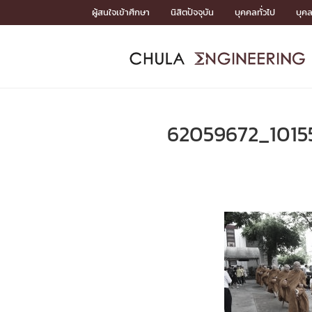
Skip
ผู้สนใจเข้าศึกษา
นิสิตปัจจุบัน
บุคคลทั่วไป
บุค
to
content
หน้าแรกSDGs/Covid19

Toward Innovative Society: fight COVID19
ADMISS
ACADEM
FACULTY
DEPART
RESEAR
ABOUT
หน้าแรกSDGs/Covid19

Sustainable Development Goals (SDGs)
ADMISSIO
62059672_101
หน้าแรกสมัครเรียน
หน้าแรกหลักสูตร
หน้าแรกบุคลากร
หน้าแรกภาควิชา/หน่วยงาน
หน้าแรกวิจัย
หน้าแรกเกี่ยวกับคณะ






หน้าแรกสมัครเรียน

หลักสูตรที่เปิดสอน
ข่าวรับสมัครนิสิต
ปฏิทินรับสมัครนิสิต
ACADEMI
หน้าแรกหลักสูตร

หลักสูตรปริญญาตรี
หลักสูตรปริญญาโท
หลักสูตรปริญญาเอก
BULLETIN