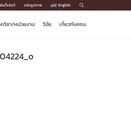
ังเว็บไซต์
คลังรูปภาพ
English

ควิชา/หน่วยงาน
วิจัย
เกี่ยวกับคณะ
Sustainable Development Goals
ข่าวรับสมัครนิสิต
หลักสูตรปริญญาโท
คณาจารย์ / บุคลากร
เบอร์ติดต่อหน่วยงาน
ข่าววิจัย
แนะนำคณะ


DGs)
BULLETIN
ทำเนียบศักดิ์อินทาเนีย
ทำเนียบนักวิจัย
โครงสร้างองค์กร
604224_o
โครงการ Chula Engineering สนับสนุน
ปริญญากิตติมศักดิ์
วารสารวิชาการ
Facts and Figures
เรียนรู้ตลอดชีวิต (Lifelong Learning)
ประชาสัมพันธ์ทุนวิจัย (พิเศษ)
ติดต่อคณะ

คำถามด้านวิจัยที่พบบ่อย
ห้องสมุด

เชื่อมต่อหน่วยงานด้านวิจัย