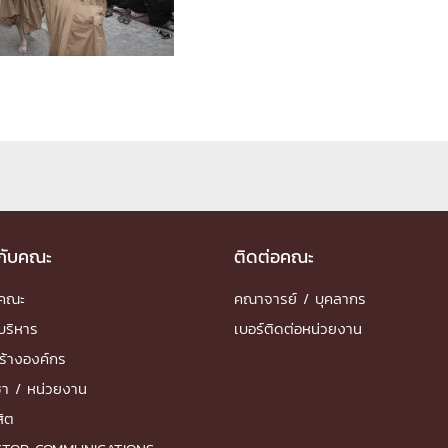
ด้วยวิศวกรรม
นรู้ตลอดชีวิต
งสร้างองค์กร
ุณ
วกับคณะ
ติดต่อคณะ
NTS
ำคณะ
คณาจารย์ / บุคลากร
บริหาร
เบอร์ติดต่อหน่วยงาน
ร้างองค์กร
ชา / หน่วยงาน
สิต