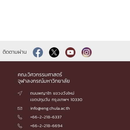
ติดตามผ่าน
คณะวิศวกรรมศาสตร์
จุฬาลงกรณ์มหาวิทยาลัย
ถนนพญาไท แขวงวังใหม่

เขตปทุมวัน กรุงเทพฯ 10330
info@eng.chula.ac.th

+66-2-218-6337

+66-2-218-6694
