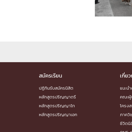
Engineering My World : สร้างสรรค์โลกใหม่
โครงการ Chula Engineering สนับสนุนการเรีย
(Lifelong Learning)
FACULTY
หน้าแรกบุคลากร

คณะผู้บริหาร
คณาจารย์ / บุคลากร
โคร
ทำเนียบศักดิ์อินทาเนีย
ศาสตราจารย์กิตติค
ปริญญากิตติมศักดิ์
สมัครเรียน
เกี่ย
DEPARTME
ปฏิทินรับสมัครนิสิต
แนะน
หลักสูตรปริญญาตรี
คณะผู้
หน้าแรกภาควิชา/หน่วยงาน

หลักสูตรปริญญาโท
โครงส
หน่วยงาน
เบอร์ติดต่อหน่วยงาน
หลักสูตรปริญญาเอก
ภาควิ
RESEARCH
ชีวิตนิ