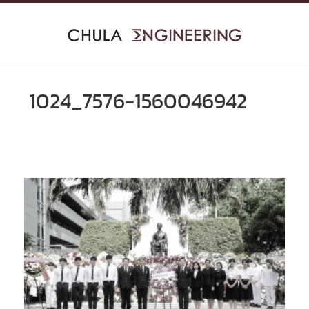
Skip
to
content
1024_7576-1560046942