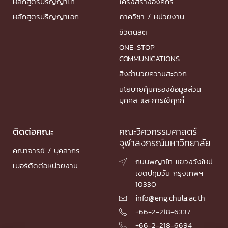
หลักสูตรปริญญาโท
โครงสร้างองค์กร
หลักสูตรปริญญาเอก
ภาควิชา / หน่วยงาน
ชีวิตนิสิต
ONE-STOP
COMMUNICATIONS
สิ่งอำนวยความสะดวก
นโยบายคุ้มครองข้อมูลส่วน
บุคคล และการใช้คุกกี้
ติดต่อคณะ
คณะวิศวกรรมศาสตร์
จุฬาลงกรณ์มหาวิทยาลัย
คณาจารย์ / บุคลากร
ถนนพญาไท แขวงวังใหม่

เบอร์ติดต่อหน่วยงาน
เขตปทุมวัน กรุงเทพฯ
10330
info@eng.chula.ac.th

+66-2-218-6337

+66-2-218-6694
